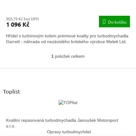
905,79 Kč bez DPH
Do košíku
1 096 Kč
Hřídel s turbínovým kolem prémiové kvality pro turbodmychadla
Garrett - náhrada od nezávislého britského výrobce Melett Ltd.
1
položek celkem
O
v
Z
l
á
á
d
p
a
a
Toplist
c
t
í
í
p
r
v
Kvalitní repasovaná turbodmychadla Janoušek Motorsport
k
s.r.o.
y
Opravy turbodmychdel
v