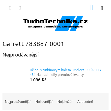
Přejít
NÁKUP
na
obsah
KOŠÍK
Garrett 783887-0001
Nejprodávanější
Hřídel s turbínovým kolem - Melett - 1102-117-
431
Náhradní díly prémiové kvality
1 096 Kč
Ř
a
Nejprodávanější
Nejlevnější
Nejdražší
Abecedně
z