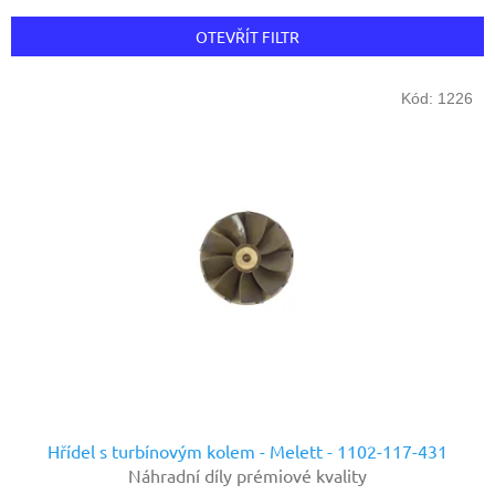
e
n
OTEVŘÍT FILTR
í
p
V
r
Kód:
1226
ý
o
p
d
i
u
s
k
p
t
r
ů
o
d
u
k
t
ů
Hřídel s turbínovým kolem - Melett - 1102-117-431
Náhradní díly prémiové kvality