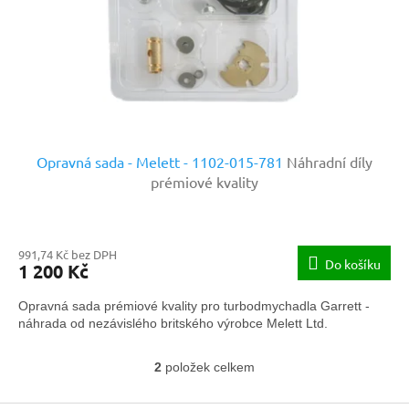
Opravná sada - Melett - 1102-015-781
Náhradní díly
prémiové kvality
991,74 Kč bez DPH
Do košíku
1 200 Kč
Opravná sada prémiové kvality pro turbodmychadla Garrett -
náhrada od nezávislého britského výrobce Melett Ltd.
2
položek celkem
O
v