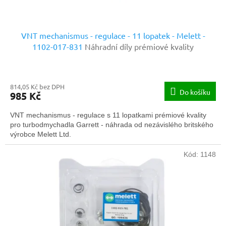
ů
VNT mechanismus - regulace - 11 lopatek - Melett -
1102-017-831
Náhradní díly prémiové kvality
814,05 Kč bez DPH
Do košíku
985 Kč
VNT mechanismus - regulace s 11 lopatkami prémiové kvality
pro turbodmychadla Garrett - náhrada od nezávislého britského
výrobce Melett Ltd.
Kód:
1148