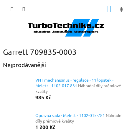
Přejít
NÁKUP
na
obsah
KOŠÍK
Garrett 709835-0003
Nejprodávanější
VNT mechanismus - regulace - 11 lopatek -
Melett - 1102-017-831
Náhradní díly prémiové
kvality
985 Kč
Opravná sada - Melett - 1102-015-781
Náhradní
díly prémiové kvality
1 200 Kč