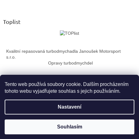
Z
l
á
á
d
p
a
a
Toplist
c
t
í
í
p
r
v
Kvalitní repasovaná turbodmychadla Janoušek Motorsport
k
s.r.o.
y
Opravy turbodmychdel
v
ý
p
i
Tento web používá soubory cookie. Dalším procházením
s
tohoto webu vyjadřujete souhlas s jejich používáním.
u
Vytvořil Shoptet
Nastavení
Copyright 2026
TurboTechnika.cz
. Všechna práva vyhrazena.
Souhlasím
Upravit nastavení cookies