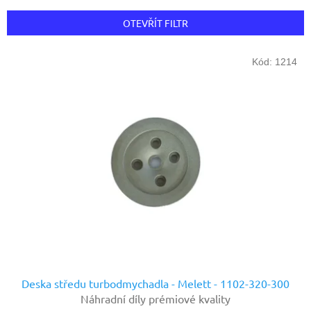
e
n
OTEVŘÍT FILTR
í
p
V
r
Kód:
1214
ý
o
p
d
i
u
s
k
p
t
r
ů
o
d
u
k
t
ů
Deska středu turbodmychadla - Melett - 1102-320-300
Náhradní díly prémiové kvality