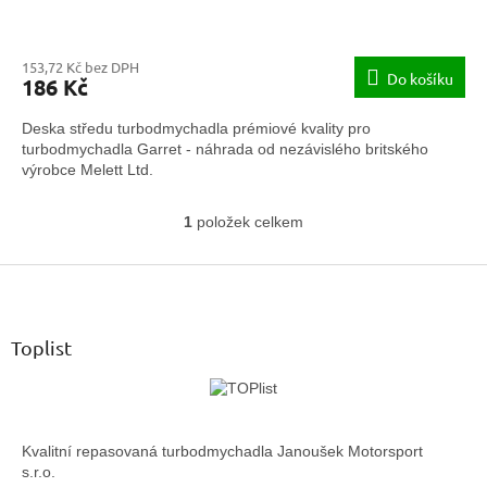
153,72 Kč bez DPH
Do košíku
186 Kč
Deska středu turbodmychadla prémiové kvality pro
turbodmychadla Garret - náhrada od nezávislého britského
výrobce Melett Ltd.
1
položek celkem
O
v
Z
l
á
á
d
p
a
a
Toplist
c
t
í
í
p
r
v
Kvalitní repasovaná turbodmychadla Janoušek Motorsport
k
s.r.o.
y