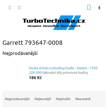
Přejít
NÁKUP
na
obsah
KOŠÍK
Garrett 793647-0008
Nejprodávanější
Deska středu turbodmychadla - Melett - 1102-
320-300
Náhradní díly prémiové kvality
186 Kč
Ř
a
Nejprodávanější
Nejlevnější
Nejdražší
Abecedně
z