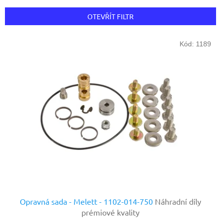
e
n
OTEVŘÍT FILTR
í
p
V
r
Kód:
1189
ý
o
p
d
i
u
s
k
p
t
r
ů
o
d
u
k
t
ů
Opravná sada - Melett - 1102-014-750
Náhradní díly
prémiové kvality