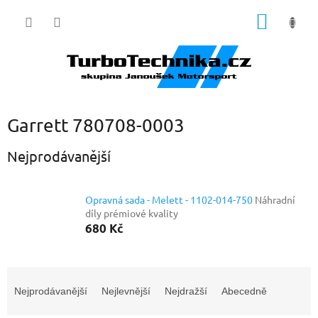
Přejít
NÁKUP
na
obsah
KOŠÍK
Garrett 780708-0003
Nejprodávanější
Opravná sada - Melett - 1102-014-750
Náhradní
díly prémiové kvality
680 Kč
Ř
a
Nejprodávanější
Nejlevnější
Nejdražší
Abecedně
z