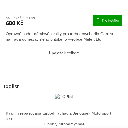
561,98 Kč bez DPH
Do košíku
680 Kč
Opravná sada prémiové kvality pro turbodmychadla Garrett -
náhrada od nezávislého britského výrobce Melett Ltd.
1
položek celkem
O
v
Z
l
á
á
d
p
a
a
Toplist
c
t
í
í
p
r
v
Kvalitní repasovaná turbodmychadla Janoušek Motorsport
k
s.r.o.
y
Opravy turbodmychdel
v