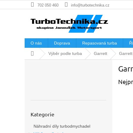
Přejít
702 050 460
info@turbotechnika.cz
na
obsah
O nás
Doprava
Repasovaná turba
Ří
Domů
Výběr podle turba
Garrett
Garret
P
Gar
o
s
Nejpr
t
r
a
n
n
Přeskočit
í
Kategorie
kategorie
p
Náhradní díly turbodmychadel
a