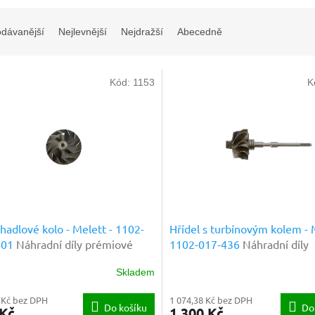
odávanější
Nejlevnější
Nejdražší
Abecedně
Kód:
1153
K
adlové kolo - Melett - 1102-
Hřídel s turbínovým kolem - 
401
Náhradní díly prémiové
1102-017-436
Náhradní díly
y
prémiové kvality
Skladem
 Kč bez DPH
1 074,38 Kč bez DPH
Do košíku
Do
 Kč
1 300 Kč