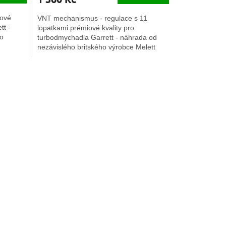
iové
VNT mechanismus - regulace s 11
tt -
lopatkami prémiové kvality pro
ho
turbodmychadla Garrett - náhrada od
nezávislého britského výrobce Melett
Ltd.