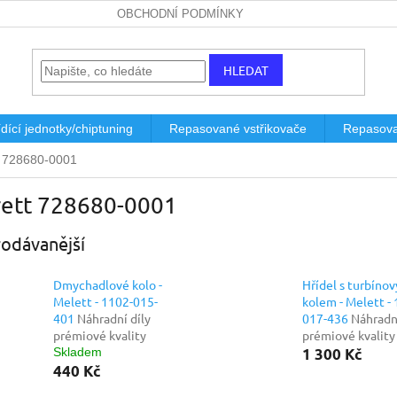
OBCHODNÍ PODMÍNKY
HLEDAT
dící jednotky/chiptuning
Repasované vstřikovače
Repasova
t 728680-0001
rett 728680-0001
odávanější
Dmychadlové kolo -
Hřídel s turbíno
Melett - 1102-015-
kolem - Melett -
401
Náhradní díly
017-436
Náhradní
prémiové kvality
prémiové kvality
Skladem
1 300 Kč
440 Kč