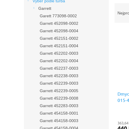
n
Výběr podle turba
Ř
e
Garrett
a
l
Nejpr
Garett 773098-0002
z
Garrett 452098-0002
e
V
n
Garrett 452098-0004
ý
í
Garrett 452151-0002
p
p
Garrett 452151-0004
i
r
Garrett 452202-0003
s
o
Garrett 452202-0004
p
d
r
u
Garrett 452237-0003
o
k
Garrett 452238-0003
d
t
Garrett 452239-0003
u
ů
Garrett 452239-0005
Dmych
k
Garrett 452239-0008
015-
t
kvalit
Garrett 452283-0003
ů
Garrett 454158-0001
Garrett 454158-0003
363,64
440
Garrett 454158-0004