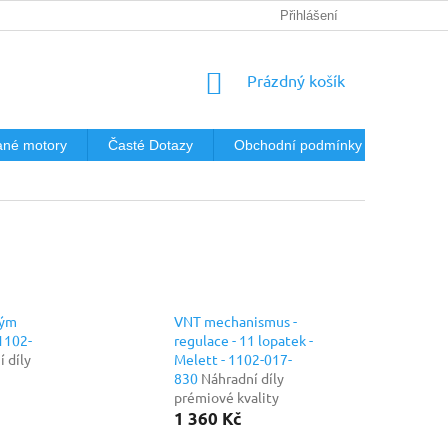
Přihlášení
NÁKUPNÍ
Prázdný košík
KOŠÍK
né motory
Časté Dotazy
Obchodní podmínky
Podmín
vým
VNT mechanismus -
 1102-
regulace - 11 lopatek -
 díly
Melett - 1102-017-
830
Náhradní díly
prémiové kvality
1 360 Kč