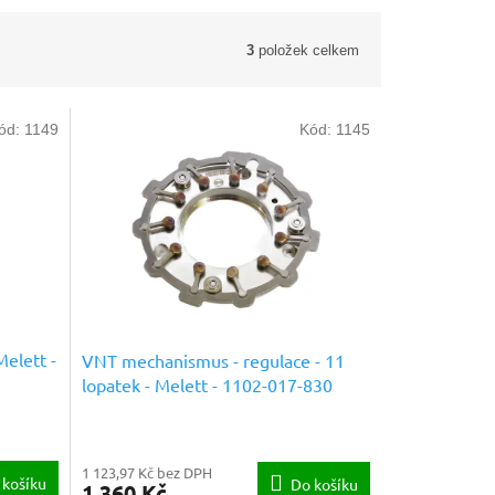
3
položek celkem
ód:
1149
Kód:
1145
Melett -
VNT mechanismus - regulace - 11
lopatek - Melett - 1102-017-830
Náhradní díly prémiové kvality
1 123,97 Kč bez DPH
 košíku
Do košíku
1 360 Kč