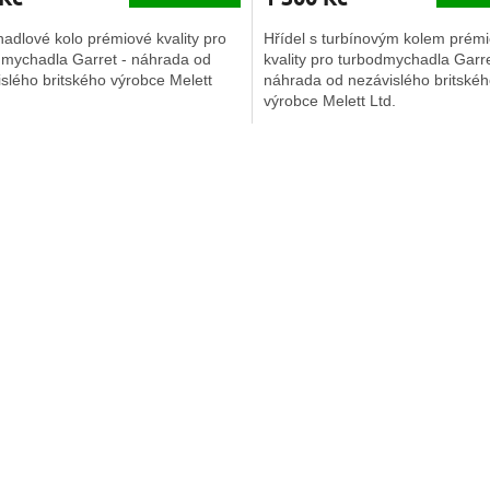
adlové kolo prémiové kvality pro
Hřídel s turbínovým kolem prém
dmychadla Garret - náhrada od
kvality pro turbodmychadla Garre
slého britského výrobce Melett
náhrada od nezávislého britské
výrobce Melett Ltd.
O
v
l
á
d
a
c
í
p
r
v
k
y
v
ý
p
i