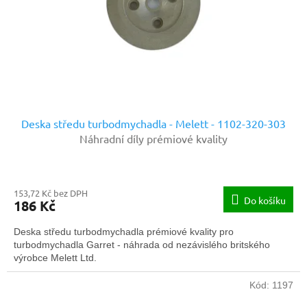
o
d
u
k
t
ů
Deska středu turbodmychadla - Melett - 1102-320-303
Náhradní díly prémiové kvality
153,72 Kč bez DPH
Do košíku
186 Kč
Deska středu turbodmychadla prémiové kvality pro
turbodmychadla Garret - náhrada od nezávislého britského
výrobce Melett Ltd.
Kód:
1197