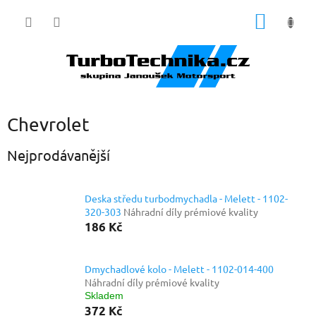
Přejít
NÁKUP
na
obsah
KOŠÍK
Chevrolet
Nejprodávanější
Deska středu turbodmychadla - Melett - 1102-
320-303
Náhradní díly prémiové kvality
186 Kč
Dmychadlové kolo - Melett - 1102-014-400
Náhradní díly prémiové kvality
Skladem
372 Kč