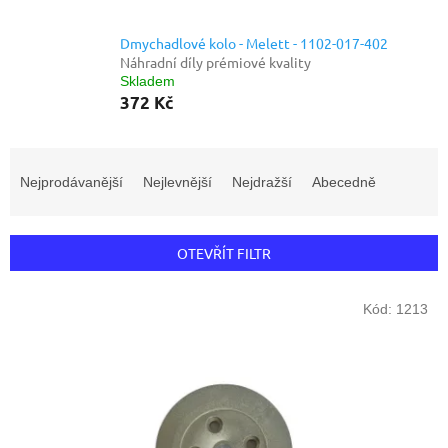
Dmychadlové kolo - Melett - 1102-017-402
Náhradní díly prémiové kvality
Skladem
372 Kč
Ř
a
Nejprodávanější
Nejlevnější
Nejdražší
Abecedně
z
e
n
OTEVŘÍT FILTR
í
p
V
r
Kód:
1213
ý
o
p
d
i
u
s
k
p
t
r
ů