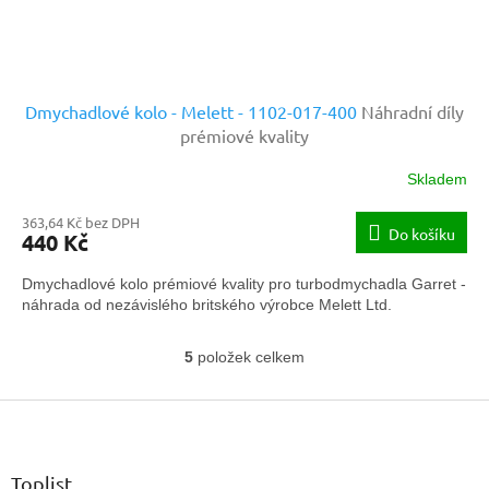
Dmychadlové kolo - Melett - 1102-017-400
Náhradní díly
prémiové kvality
Skladem
363,64 Kč bez DPH
Do košíku
440 Kč
Dmychadlové kolo prémiové kvality pro turbodmychadla Garret -
náhrada od nezávislého britského výrobce Melett Ltd.
5
položek celkem
O
v
Z
l
á
á
d
p
a
a
Toplist