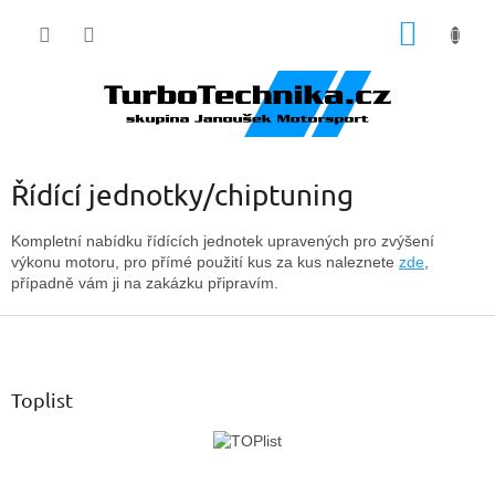
Přejít
NÁKUP
na
obsah
KOŠÍK
Řídící jednotky/chiptuning
Kompletní nabídku řídících jednotek upravených pro zvýšení
výkonu motoru, pro přímé použití kus za kus naleznete
zde
,
případně vám ji na zakázku připravím.
Z
á
p
a
Toplist
t
í