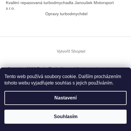
Kvalitní repasovaná turbodmychadla Janoušek Motorsport
s.r.o.
Opravy turbodmychdel
Vytvořil Shoptet
Copyright 2026
TurboTechnika.cz
. Všechna práva vyhrazena.
Upravit nastavení cookies
Tento web používá soubory cookie. Dalším procházením
tohoto webu vyjadřujete souhlas s jejich používáním.
Nastavení
Souhlasím