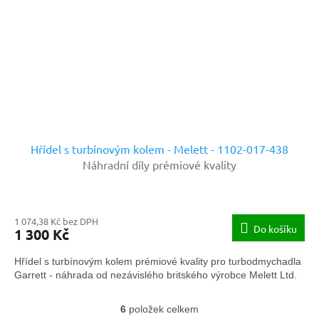
Hřídel s turbínovým kolem - Melett - 1102-017-438
Náhradní díly prémiové kvality
1 074,38 Kč bez DPH
Do košíku
1 300 Kč
Hřídel s turbínovým kolem prémiové kvality pro turbodmychadla
Garrett - náhrada od nezávislého britského výrobce Melett Ltd.
6
položek celkem
O