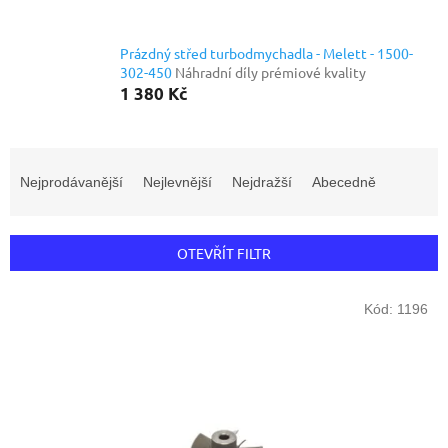
Prázdný střed turbodmychadla - Melett - 1500-
302-450
Náhradní díly prémiové kvality
1 380 Kč
Ř
a
Nejprodávanější
Nejlevnější
Nejdražší
Abecedně
z
e
n
OTEVŘÍT FILTR
í
p
V
r
Kód:
1196
ý
o
p
d
i
u
s
k
p
t
r
ů