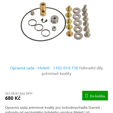
Opravná sada - Melett - 1102-014-750
Náhradní díly
prémiové kvality
561,98 Kč bez DPH
Do košíku
680 Kč
Opravná sada prémiové kvality pro turbodmychadla Garrett -
náhrada od nezávislého britského výrobce Melett Ltd.