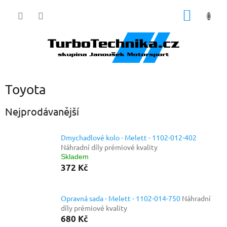
Přejít
NÁKUP
na
obsah
KOŠÍK
Toyota
Nejprodávanější
Dmychadlové kolo - Melett - 1102-012-402
Náhradní díly prémiové kvality
Skladem
372 Kč
Opravná sada - Melett - 1102-014-750
Náhradní
díly prémiové kvality
680 Kč