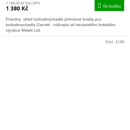
1 140,50 Kč bez DPH
Do košíku
1 380 Kč
Prázdný střed turbodmychadla prémiové kvality pro
turbodmychadla Garrett - náhrada od nezávislého britského
výrobce Melett Ltd.
Kód:
1148