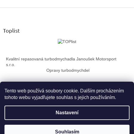
v
Z
l
á
á
d
p
a
a
Toplist
c
t
í
í
p
r
v
Kvalitní repasovaná turbodmychadla Janoušek Motorsport
k
s.r.o.
y
Opravy turbodmychdel
v
ý
p
i
Tento web používá soubory cookie. Dalším procházením
s
tohoto webu vyjadřujete souhlas s jejich používáním.
u
Vytvořil Shoptet
Nastavení
Copyright 2026
TurboTechnika.cz
. Všechna práva vyhrazena.
Souhlasím
Upravit nastavení cookies