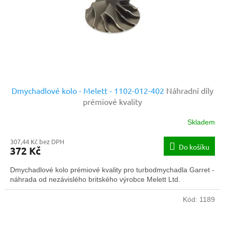
o
d
u
k
t
ů
Dmychadlové kolo - Melett - 1102-012-402
Náhradní díly
prémiové kvality
Skladem
307,44 Kč bez DPH
Do košíku
372 Kč
Dmychadlové kolo prémiové kvality pro turbodmychadla Garret -
náhrada od nezávislého britského výrobce Melett Ltd.
Kód:
1189