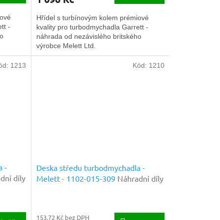
iové
Hřídel s turbínovým kolem prémiové
tt -
kvality pro turbodmychadla Garrett -
ho
náhrada od nezávislého britského
výrobce Melett Ltd.
ód:
1213
Kód:
1210
 -
Deska středu turbodmychadla -
dní díly
Melett - 1102-015-309
Náhradní díly
prémiové kvality
153,72 Kč bez DPH