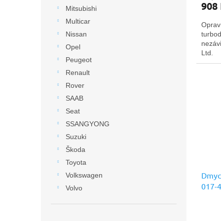
908
Mitsubishi
Multicar
Oprav
turbo
Nissan
nezávi
Opel
Ltd.
Peugeot
Renault
Rover
SAAB
Seat
SSANGYONG
Suzuki
Škoda
Toyota
Dmych
Volkswagen
017-
Volvo
kvalit