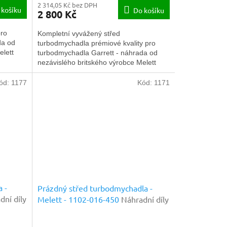
2 314,05 Kč bez DPH
 košíku
Do košíku
2 800 Kč
pro
Kompletní vyvážený střed
da od
turbodmychadla prémiové kvality pro
elett
turbodmychadla Garrett - náhrada od
nezávislého britského výrobce Melett
Ltd.
ód:
1177
Kód:
1171
 -
Prázdný střed turbodmychadla -
dní díly
Melett - 1102-016-450
Náhradní díly
prémiové kvality