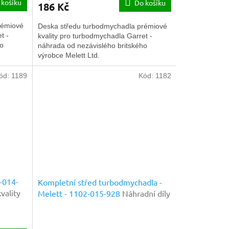
 košíku
Do košíku
186 Kč
rémiové
Deska středu turbodmychadla prémiové
t -
kvality pro turbodmychadla Garret -
ho
náhrada od nezávislého britského
výrobce Melett Ltd.
ód:
1189
Kód:
1182
-014-
Kompletní střed turbodmychadla -
vality
Melett - 1102-015-928
Náhradní díly
prémiové kvality