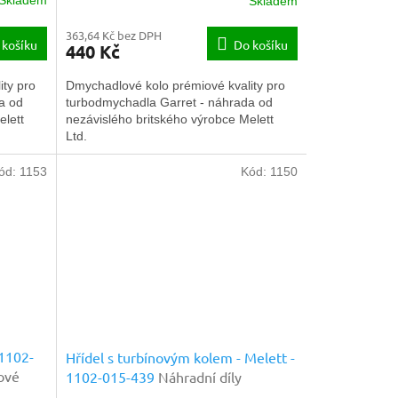
Skladem
Skladem
363,64 Kč bez DPH
 košíku
Do košíku
440 Kč
ty pro
Dmychadlové kolo prémiové kvality pro
a od
turbodmychadla Garret - náhrada od
elett
nezávislého britského výrobce Melett
Ltd.
ód:
1153
Kód:
1150
 1102-
Hřídel s turbínovým kolem - Melett -
ové
1102-015-439
Náhradní díly
prémiové kvality