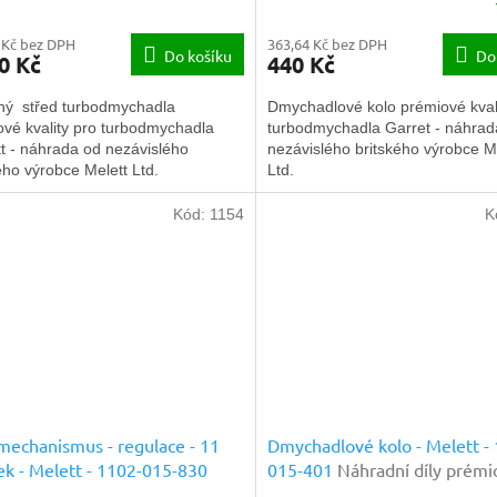
 Kč bez DPH
363,64 Kč bez DPH
Do košíku
Do
0 Kč
440 Kč
ný střed turbodmychadla
Dmychadlové kolo prémiové kvali
vé kvality pro turbodmychadla
turbodmychadla Garret - náhrad
t - náhrada od nezávislého
nezávislého britského výrobce M
ého výrobce Melett Ltd.
Ltd.
Kód:
1154
K
echanismus - regulace - 11
Dmychadlové kolo - Melett -
ek - Melett - 1102-015-830
015-401
Náhradní díly prémi
dní díly prémiové kvality
kvality