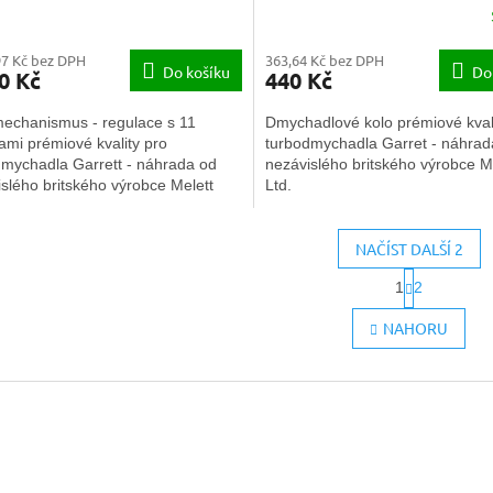
97 Kč bez DPH
363,64 Kč bez DPH
Do košíku
Do
0 Kč
440 Kč
echanismus - regulace s 11
Dmychadlové kolo prémiové kvali
ami prémiové kvality pro
turbodmychadla Garret - náhrad
dmychadla Garrett - náhrada od
nezávislého britského výrobce M
slého britského výrobce Melett
Ltd.
NAČÍST DALŠÍ 2
S
1
2
t
O
r
v
NAHORU
á
l
n
á
k
d
o
a
v
c
á
í
n
í
p
r