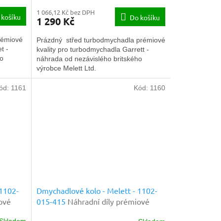
1 066,12 Kč bez DPH
 košíku
Do košíku
1 290 Kč
rémiové
Prázdný střed turbodmychadla prémiové
t -
kvality pro turbodmychadla Garrett -
ho
náhrada od nezávislého britského
výrobce Melett Ltd.
ód:
1161
Kód:
1160
 1102-
Dmychadlové kolo - Melett - 1102-
ové
015-415
Náhradní díly prémiové
kvality