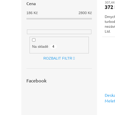
307,44
Cena
372
186
Kč
2800
Kč
Dmych
turbo
nezávi
Ltd.
Na skladě
4
ROZBALIT FILTR
Facebook
Deska
Melet
prémi