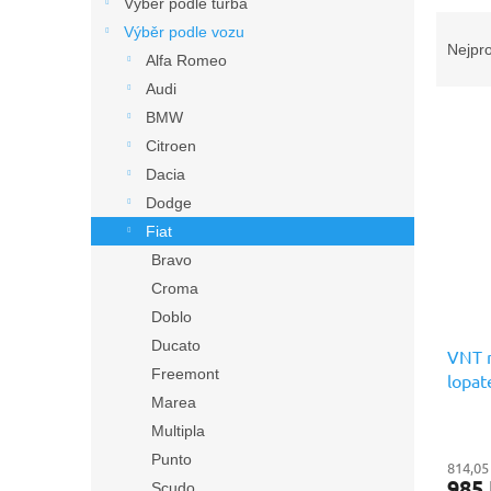
n
Výběr podle turba
Ř
e
Výběr podle vozu
a
l
Nejpr
Alfa Romeo
z
Audi
e
V
n
BMW
ý
í
Citroen
p
p
Dacia
i
r
Dodge
s
o
Fiat
p
d
r
u
Bravo
o
k
Croma
d
t
Doblo
u
ů
Ducato
VNT m
k
Freemont
lopat
t
Náhra
Marea
ů
Multipla
Punto
814,05
985
Scudo