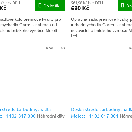
 Kč bez DPH
561,98 Kč bez DPH
Do košíku
Do
 Kč
680 Kč
adlové kolo prémiové kvality pro
Opravná sada prémiové kvality 
dmychadla Garret - náhrada od
turbodmychadla Garrett - náhra
slého britského výrobce Melett
nezávislého britského výrobce M
Ltd.
Kód:
1178
K
 středu turbodmychadla -
Deska středu turbodmychadla
t - 1102-317-300
Náhradní díly
Melett - 1102-017-301
Náhra
ové kvality
prémiové kvality