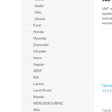
Sedici
VNT m
Stilo
lopatk
turbo
Ulysse
nezávi
Ford
Ltd.
Honda
Hyundai
Chevrolet
Chrysler
Iveco
Jaguar
JEEP
KIA
Lancia
Oprav
753
N
Land Rover
Mazda
MERCEDES-BENZ
Mini
750,41