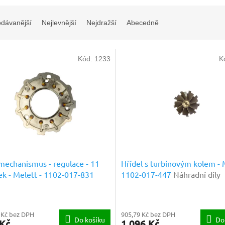
odávanější
Nejlevnější
Nejdražší
Abecedně
Kód:
1233
K
echanismus - regulace - 11
Hřídel s turbínovým kolem - 
ek - Melett - 1102-017-831
1102-017-447
Náhradní díly
dní díly prémiové kvality
prémiové kvality
 Kč bez DPH
905,79 Kč bez DPH
Do košíku
Do
 Kč
1 096 Kč