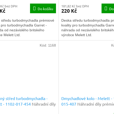
 Kč bez DPH
181,82 Kč bez DPH
Do košíku
Do
 Kč
220 Kč
 středu turbodmychadla prémiové
Deska středu turbodmychadla p
y pro turbodmychadla Garret -
kvality pro turbodmychadla Garre
da od nezávislého britského
náhrada od nezávislého britské
e Melett Ltd.
výrobce Melett Ltd.
Kód:
1168
K
ný střed turbodmychadla -
Dmychadlové kolo - Melett -
t - 1102-017-454
Náhradní díly
015-407
Náhradní díly prémi
ové kvality
kvality