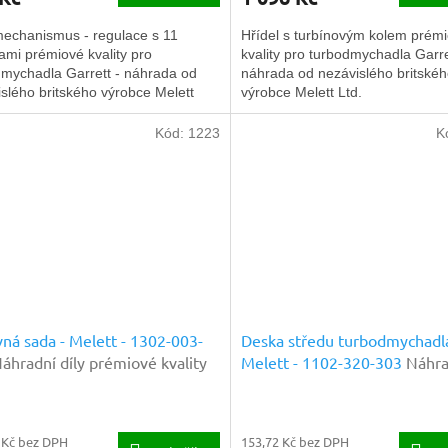
echanismus - regulace s 11
Hřídel s turbínovým kolem prém
ami prémiové kvality pro
kvality pro turbodmychadla Garre
dmychadla Garrett - náhrada od
náhrada od nezávislého britské
slého britského výrobce Melett
výrobce Melett Ltd.
Kód:
1223
K
ná sada - Melett - 1302-003-
Deska středu turbodmychadla
áhradní díly prémiové kvality
Melett - 1102-320-303
Náhra
prémiové kvality
 Kč bez DPH
153,72 Kč bez DPH