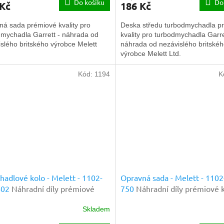
Do košíku
Do
 Kč
186 Kč
ná sada prémiové kvality pro
Deska středu turbodmychadla p
dmychadla Garrett - náhrada od
kvality pro turbodmychadla Garre
slého britského výrobce Melett
náhrada od nezávislého britské
výrobce Melett Ltd.
Kód:
1194
K
adlové kolo - Melett - 1102-
Opravná sada - Melett - 1102
402
Náhradní díly prémiové
750
Náhradní díly prémiové k
y
Skladem