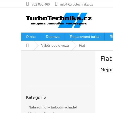
Přejít
702 050 460
info@turbotechnika.cz
na
obsah
O nás
Doprava
Repasovaná turba
Ří
Domů
Výběr podle vozu
Fiat
P
Fiat
o
s
Nejpr
t
r
a
n
n
Přeskočit
í
Kategorie
kategorie
p
Náhradní díly turbodmychadel
a