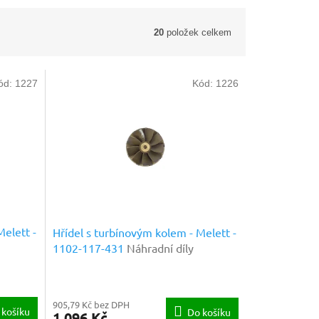
20
položek celkem
ód:
1227
Kód:
1226
Melett -
Hřídel s turbínovým kolem - Melett -
1102-117-431
Náhradní díly
prémiové kvality
905,79 Kč bez DPH
 košíku
Do košíku
1 096 Kč