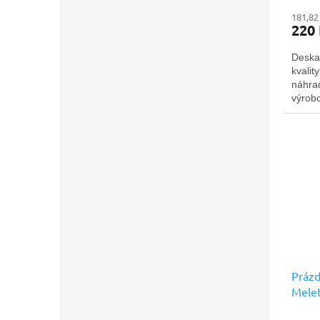
181,82
220
Deska
kvalit
náhra
výrobc
Prázd
Melet
prémi