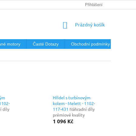
Přihlášení
NÁKUPNÍ
Prázdný košík
KOŠÍK
né motory
Časté Dotazy
Obchodní podmínky
Podmín
vým
Hřídel s turbínovým
 1102-
kolem - Melett - 1102-
 díly
117-431
Náhradní díly
prémiové kvality
1 096 Kč