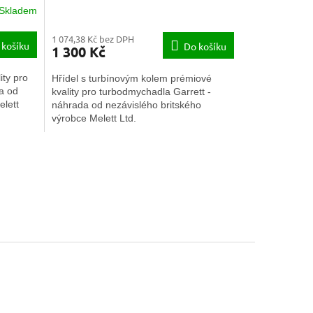
Skladem
1 074,38 Kč bez DPH
 košíku
Do košíku
1 300 Kč
ty pro
Hřídel s turbínovým kolem prémiové
a od
kvality pro turbodmychadla Garrett -
elett
náhrada od nezávislého britského
výrobce Melett Ltd.