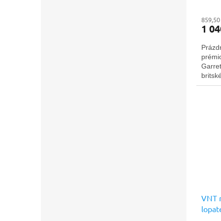
859,50
1 04
Prázd
prémio
Garret
britsk
VNT m
lopat
Náhra