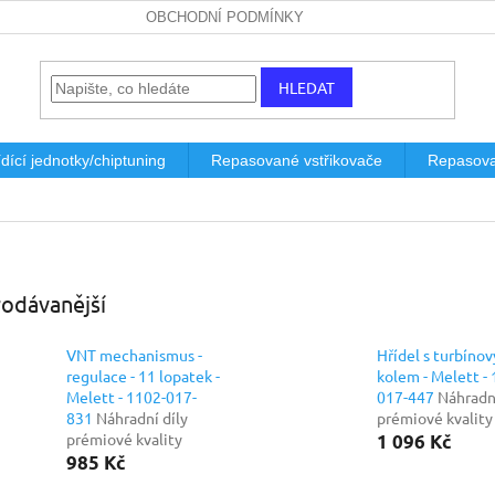
OBCHODNÍ PODMÍNKY
HLEDAT
dící jednotky/chiptuning
Repasované vstřikovače
Repasova
odávanější
VNT mechanismus -
Hřídel s turbíno
regulace - 11 lopatek -
kolem - Melett -
Melett - 1102-017-
017-447
Náhradní
831
Náhradní díly
prémiové kvality
prémiové kvality
1 096 Kč
985 Kč