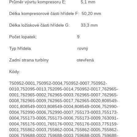
Průměr vývrtu kompresoru E: 5,1 mm
Délka kompresorové části hřídele F: 50,20 mm
Délka ložiskové části hřídele G: 33,3 mm
Počet lopatek: 9
Typ hřídela rovný
Zadní strana turbíny otevřená
Kódy:
750952-0001,750952-0004,750952-0007,750952-
0010,752095-0013,752095-0014,750952-0017,762965-
0001,762965-0002,762965-0003,762965-0007,762965-
0008,762965-0009,762965-0017,762965-0020,808549-
0001,808549-0003,808549-0004,808549-0006,752990-
0004,752990-0006,752990-0007,755173-0003,755173-
0004,755173-0005,755173-0006,755173-0009,763091-
0004,765176-0001,765176-0002,765176-0003,775159-
0001,755862-0003,755862-0004,755862-0005,755862-
0006,759688-0002,759688-0003,759688-0005,759688-