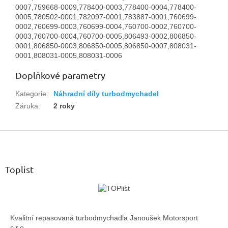
0007,759668-0009,778400-0003,778400-0004,778400-
0005,780502-0001,782097-0001,783887-0001,760699-
0002,760699-0003,760699-0004,760700-0002,760700-
0003,760700-0004,760700-0005,806493-0002,806850-
0001,806850-0003,806850-0005,806850-0007,808031-
0001,808031-0005,808031-0006
Doplňkové parametry
Kategorie
:
Náhradní díly turbodmychadel
Záruka
:
2 roky
Z
á
p
a
Toplist
t
í
Kvalitní repasovaná turbodmychadla Janoušek Motorsport
s.r.o.