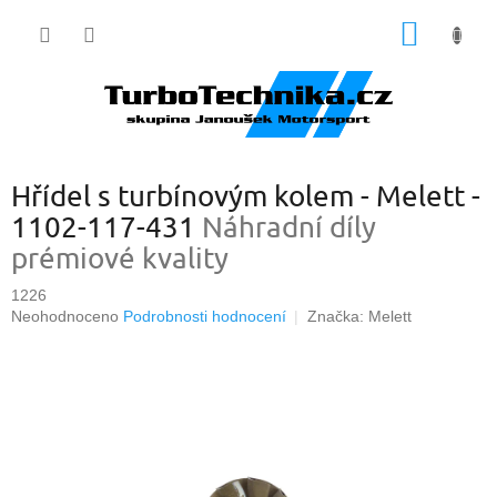
Přejít
NÁKUP
na
obsah
KOŠÍK
Hřídel s turbínovým kolem - Melett -
1102-117-431
Náhradní díly
prémiové kvality
1226
Průměrné
Neohodnoceno
Podrobnosti hodnocení
Značka:
Melett
hodnocení
produktu
je
0,0
z
5
hvězdiček.