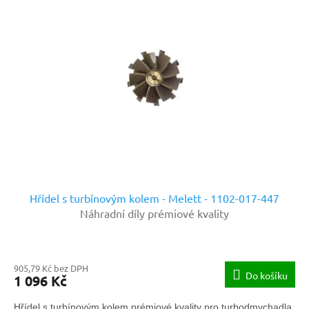
Hřídel s turbínovým kolem - Melett - 1102-017-447
Náhradní díly prémiové kvality
905,79 Kč bez DPH
Do košíku
1 096 Kč
Hřídel s turbínovým kolem prémiové kvality pro turbodmychadla