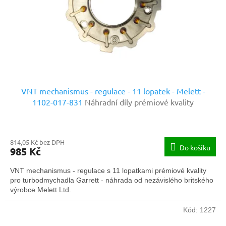
o
d
u
k
t
ů
VNT mechanismus - regulace - 11 lopatek - Melett -
1102-017-831
Náhradní díly prémiové kvality
814,05 Kč bez DPH
Do košíku
985 Kč
VNT mechanismus - regulace s 11 lopatkami prémiové kvality
pro turbodmychadla Garrett - náhrada od nezávislého britského
výrobce Melett Ltd.
Kód:
1227