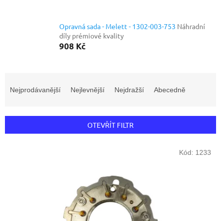
Opravná sada - Melett - 1302-003-753
Náhradní
díly prémiové kvality
908 Kč
Ř
a
Nejprodávanější
Nejlevnější
Nejdražší
Abecedně
z
e
n
OTEVŘÍT FILTR
í
p
V
r
Kód:
1233
ý
o
p
d
i
u
s
k
p
t
r
ů