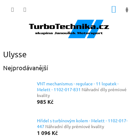
Přejít
NÁKUP
na
obsah
KOŠÍK
Ulysse
Nejprodávanější
VNT mechanismus - regulace - 11 lopatek -
Melett - 1102-017-831
Náhradní díly prémiové
kvality
985 Kč
Hřídel s turbínovým kolem - Melett - 1102-017-
447
Náhradní díly prémiové kvality
1 096 Kč