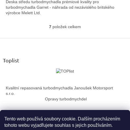
Deska středu turbodmychadla prémiové kvality pro
turbodmychadla Garret - náhrada od nezávislého britského
výrobce Melett Ltd.
7
položek celkem
O
v
Z
l
á
á
d
p
a
a
Toplist
c
t
í
í
p
r
v
Kvalitní repasovaná turbodmychadla Janoušek Motorsport
k
s.r.o.
y
Opravy turbodmychdel
v
ý
p
i
Tento web používá soubory cookie. Dalším procházením
s
tohoto webu vyjadřujete souhlas s jejich používáním.
u