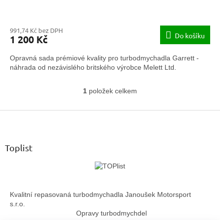
991,74 Kč bez DPH
Do košíku
1 200 Kč
Opravná sada prémiové kvality pro turbodmychadla Garrett -
náhrada od nezávislého britského výrobce Melett Ltd.
1
položek celkem
O
v
Z
l
á
á
d
p
a
a
Toplist
c
t
í
í
p
r
v
Kvalitní repasovaná turbodmychadla Janoušek Motorsport
k
s.r.o.
y
Opravy turbodmychdel
v