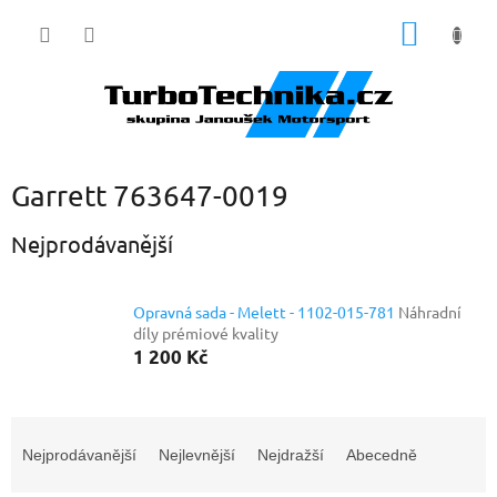
Přejít
NÁKUP
na
obsah
KOŠÍK
Garrett 763647-0019
Nejprodávanější
Opravná sada - Melett - 1102-015-781
Náhradní
díly prémiové kvality
1 200 Kč
Ř
a
Nejprodávanější
Nejlevnější
Nejdražší
Abecedně
z