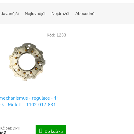
odávanější
Nejlevnější
Nejdražší
Abecedně
Kód:
1233
echanismus - regulace - 11
ek - Melett - 1102-017-831
dní díly prémiové kvality
 Kč bez DPH
Do košíku
 Kč