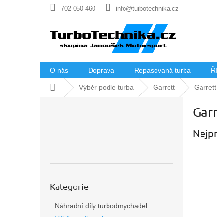
Přejít
702 050 460
info@turbotechnika.cz
na
obsah
O nás
Doprava
Repasovaná turba
Ří
Domů
Výběr podle turba
Garrett
Garret
P
Gar
o
s
Nejpr
t
r
a
n
n
Přeskočit
í
Kategorie
kategorie
p
Náhradní díly turbodmychadel
a