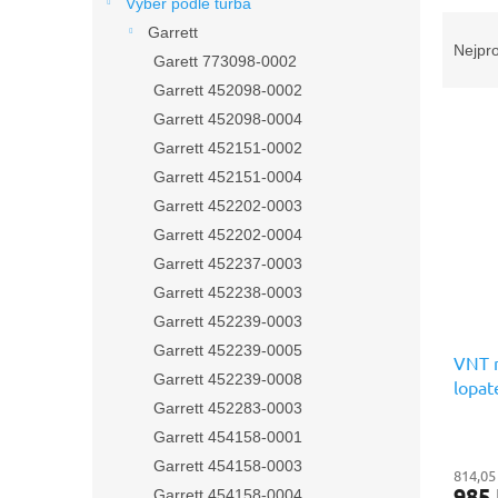
n
Výběr podle turba
Ř
e
Garrett
a
l
Nejpr
Garett 773098-0002
z
Garrett 452098-0002
e
V
n
Garrett 452098-0004
ý
í
Garrett 452151-0002
p
p
Garrett 452151-0004
i
r
Garrett 452202-0003
s
o
Garrett 452202-0004
p
d
r
u
Garrett 452237-0003
o
k
Garrett 452238-0003
d
t
Garrett 452239-0003
u
ů
Garrett 452239-0005
k
VNT m
Garrett 452239-0008
t
lopat
Garrett 452283-0003
ů
Náhra
Garrett 454158-0001
Garrett 454158-0003
814,05
985
Garrett 454158-0004