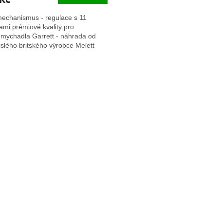
echanismus - regulace s 11
ami prémiové kvality pro
dmychadla Garrett - náhrada od
slého britského výrobce Melett
O
v
l
á
d
a
c
í
p
r
v
k
y
v
ý
p
i