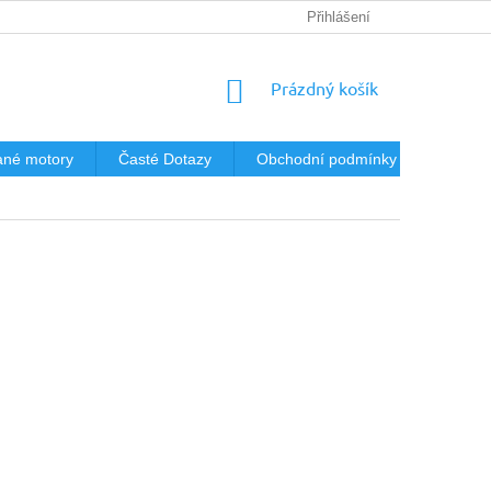
Přihlášení
NÁKUPNÍ
Prázdný košík
KOŠÍK
né motory
Časté Dotazy
Obchodní podmínky
Podmín