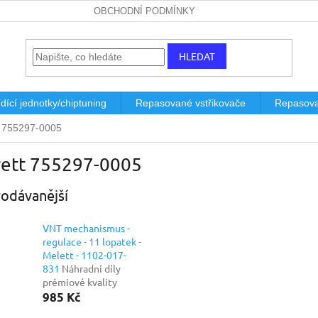
OBCHODNÍ PODMÍNKY
HLEDAT
dící jednotky/chiptuning
Repasované vstřikovače
Repasova
t 755297-0005
rett 755297-0005
odávanější
VNT mechanismus -
regulace - 11 lopatek -
Melett - 1102-017-
831
Náhradní díly
prémiové kvality
985 Kč