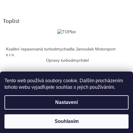
Z
l
á
á
d
p
a
a
Toplist
c
t
í
í
p
r
v
Kvalitní repasovaná turbodmychadla Janoušek Motorsport
k
s.r.o.
y
Opravy turbodmychdel
v
ý
p
i
Tento web používá soubory cookie. Dalším procházením
s
tohoto webu vyjadřujete souhlas s jejich používáním.
u
Vytvořil Shoptet
Nastavení
Copyright 2026
TurboTechnika.cz
. Všechna práva vyhrazena.
Souhlasím
Upravit nastavení cookies