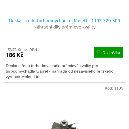
ů
Deska středu turbodmychadla - Melett - 1102-320-300
Náhradní díly prémiové kvality
153,72 Kč bez DPH
Do košíku
186 Kč
Deska středu turbodmychadla prémiové kvality pro
turbodmychadla Garret - náhrada od nezávislého britského
výrobce Melett Ltd.
Kód:
1195