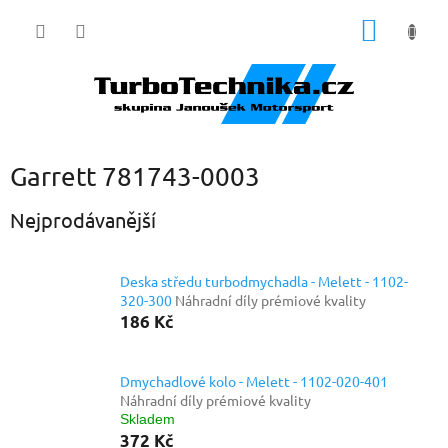
Přejít
NÁKUP
na
obsah
KOŠÍK
Garrett 781743-0003
Nejprodávanější
Deska středu turbodmychadla - Melett - 1102-
320-300
Náhradní díly prémiové kvality
186 Kč
Dmychadlové kolo - Melett - 1102-020-401
Náhradní díly prémiové kvality
Skladem
372 Kč