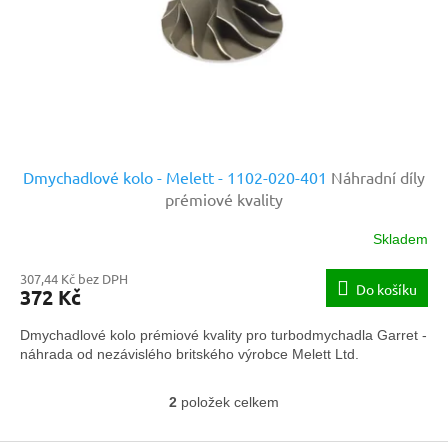
Dmychadlové kolo - Melett - 1102-020-401
Náhradní díly
prémiové kvality
Skladem
307,44 Kč bez DPH
Do košíku
372 Kč
Dmychadlové kolo prémiové kvality pro turbodmychadla Garret -
náhrada od nezávislého britského výrobce Melett Ltd.
2
položek celkem
O
v