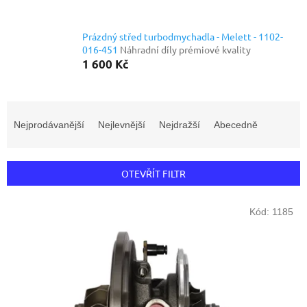
Prázdný střed turbodmychadla - Melett - 1102-
016-451
Náhradní díly prémiové kvality
1 600 Kč
Ř
a
Nejprodávanější
Nejlevnější
Nejdražší
Abecedně
z
e
n
OTEVŘÍT FILTR
í
p
V
r
Kód:
1185
ý
o
p
d
i
u
s
k
p
t
r
ů