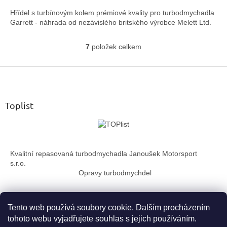
Hřídel s turbínovým kolem prémiové kvality pro turbodmychadla
Garrett - náhrada od nezávislého britského výrobce Melett Ltd.
7
položek celkem
O
v
Z
l
á
á
d
p
a
a
Toplist
c
t
í
í
p
r
v
Kvalitní repasovaná turbodmychadla Janoušek Motorsport
k
s.r.o.
y
Opravy turbodmychdel
v
ý
p
i
Tento web používá soubory cookie. Dalším procházením
s
tohoto webu vyjadřujete souhlas s jejich používáním.
u