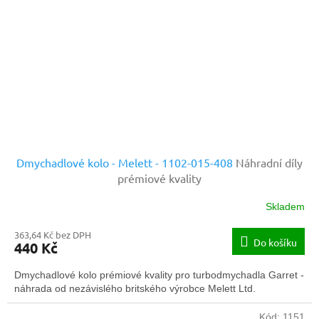
Dmychadlové kolo - Melett - 1102-015-408
Náhradní díly
prémiové kvality
Skladem
363,64 Kč bez DPH
Do košíku
440 Kč
Dmychadlové kolo prémiové kvality pro turbodmychadla Garret -
náhrada od nezávislého britského výrobce Melett Ltd.
Kód:
1151