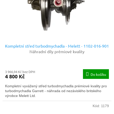
o
d
u
k
t
ů
Kompletní střed turbodmychadla - Melett - 1102-016-901
Náhradní díly prémiové kvality
3 966,94 Kč bez DPH
Do košíku
4 800 Kč
Kompletní vyvážený střed turbodmychadla prémiové kvality pro
turbodmychadla Garrett - náhrada od nezávislého britského
výrobce Melett Ltd.
Kód:
1179