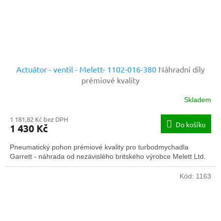
Actuátor - ventil - Melett- 1102-016-380
Náhradní díly
prémiové kvality
Skladem
1 181,82 Kč bez DPH
Do košíku
1 430 Kč
Pneumatický pohon prémiové kvality pro turbodmychadla
Garrett - náhrada od nezávislého britského výrobce Melett Ltd.
Kód:
1163