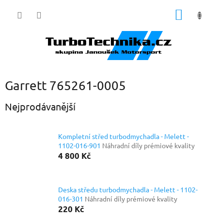
Přejít
NÁKUP
na
obsah
KOŠÍK
Garrett 765261-0005
Nejprodávanější
Kompletní střed turbodmychadla - Melett -
1102-016-901
Náhradní díly prémiové kvality
4 800 Kč
Deska středu turbodmychadla - Melett - 1102-
016-301
Náhradní díly prémiové kvality
220 Kč