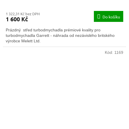
1 322,31 Kč bez DPH
Do košíku
1 600 Kč
Prázdný střed turbodmychadla prémiové kvality pro
turbodmychadla Garrett - náhrada od nezávislého britského
výrobce Melett Ltd.
Kód:
1169