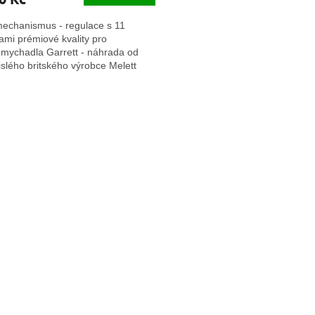
echanismus - regulace s 11
ami prémiové kvality pro
dmychadla Garrett - náhrada od
slého britského výrobce Melett
O
v
l
á
d
a
c
í
p
r
v
k
y
v
ý
p
i