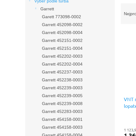
n
Výběr podle turba
Ř
e
Garrett
a
l
Nejpr
Garett 773098-0002
z
Garrett 452098-0002
e
V
n
Garrett 452098-0004
ý
í
Garrett 452151-0002
p
p
Garrett 452151-0004
i
r
Garrett 452202-0003
s
o
Garrett 452202-0004
p
d
r
u
Garrett 452237-0003
o
k
Garrett 452238-0003
d
t
Garrett 452239-0003
u
ů
Garrett 452239-0005
k
VNT m
Garrett 452239-0008
t
lopat
Garrett 452283-0003
ů
Náhra
Garrett 454158-0001
Garrett 454158-0003
1 123,
1 36
Garrett 454158-0004