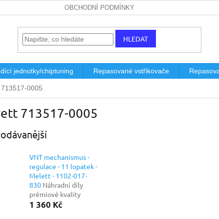
OBCHODNÍ PODMÍNKY
HLEDAT
dící jednotky/chiptuning
Repasované vstřikovače
Repasova
t 713517-0005
rett 713517-0005
odávanější
VNT mechanismus -
regulace - 11 lopatek -
Melett - 1102-017-
830
Náhradní díly
prémiové kvality
1 360 Kč