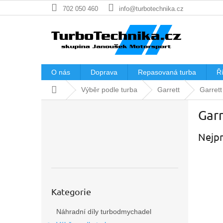
Přejít
702 050 460
info@turbotechnika.cz
na
obsah
O nás
Doprava
Repasovaná turba
Ří
Domů
Výběr podle turba
Garrett
Garret
P
Gar
o
s
Nejpr
t
r
a
n
n
Přeskočit
í
Kategorie
kategorie
p
Náhradní díly turbodmychadel
a