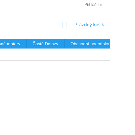
Přihlášení
NÁKUPNÍ
Prázdný košík
KOŠÍK
né motory
Časté Dotazy
Obchodní podmínky
Podmín