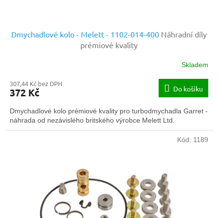
ů
Dmychadlové kolo - Melett - 1102-014-400
Náhradní díly
prémiové kvality
Skladem
307,44 Kč bez DPH
Do košíku
372 Kč
Dmychadlové kolo prémiové kvality pro turbodmychadla Garret -
náhrada od nezávislého britského výrobce Melett Ltd.
Kód:
1189