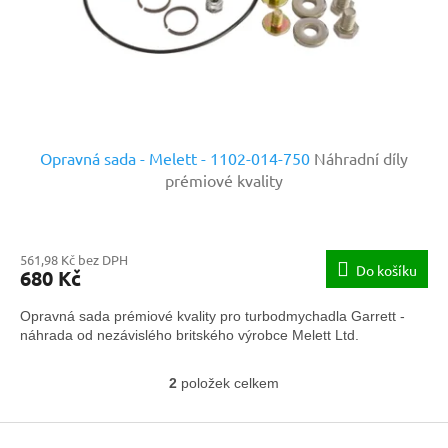
Opravná sada - Melett - 1102-014-750
Náhradní díly
prémiové kvality
561,98 Kč bez DPH
Do košíku
680 Kč
Opravná sada prémiové kvality pro turbodmychadla Garrett -
náhrada od nezávislého britského výrobce Melett Ltd.
2
položek celkem
O
v
Z
l