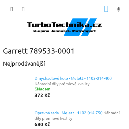
Přejít
NÁKUP
na
obsah
KOŠÍK
Garrett 789533-0001
Nejprodávanější
Dmychadlové kolo - Melett - 1102-014-400
Náhradní díly prémiové kvality
Skladem
372 Kč
Opravná sada - Melett - 1102-014-750
Náhradní
díly prémiové kvality
680 Kč