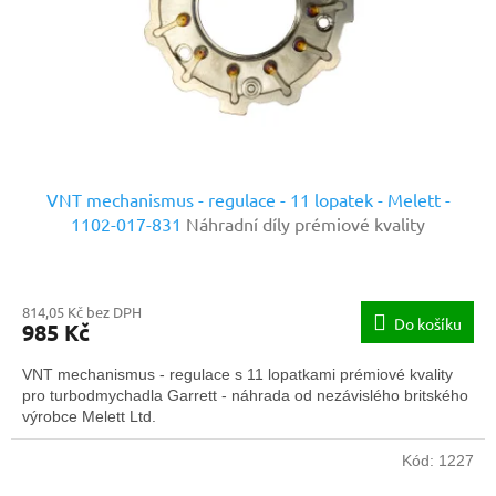
o
d
u
k
t
ů
VNT mechanismus - regulace - 11 lopatek - Melett -
1102-017-831
Náhradní díly prémiové kvality
814,05 Kč bez DPH
Do košíku
985 Kč
VNT mechanismus - regulace s 11 lopatkami prémiové kvality
pro turbodmychadla Garrett - náhrada od nezávislého britského
výrobce Melett Ltd.
Kód:
1227