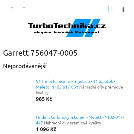
Přejít
NÁKUP
na
obsah
KOŠÍK
Garrett 756047-0005
Nejprodávanější
VNT mechanismus - regulace - 11 lopatek -
Melett - 1102-017-831
Náhradní díly prémiové
kvality
985 Kč
Hřídel s turbínovým kolem - Melett - 1102-017-
447
Náhradní díly prémiové kvality
1 096 Kč