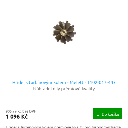
Hřídel s turbínovým kolem - Melett - 1102-017-447
Náhradní díly prémiové kvality
905,79 Kč bez DPH
Do košíku
1 096 Kč
Hřídel s turbínovým kolem prémiové kvality pro turbodmychadla