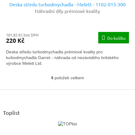
Deska středu turbodmychadla - Melett - 1102-015-300
Náhradní díly prémiové kvality
181,82 Kč bez DPH
Do košíku
220 Kč
Deska středu turbodmychadla prémiové kvality pro
turbodmychadla Garret - náhrada od nezávislého britského
výrobce Melett Ltd.
4
položek celkem
O
v
Z
l
á
á
d
p
a
a
Toplist
c
t
í
í
p
r