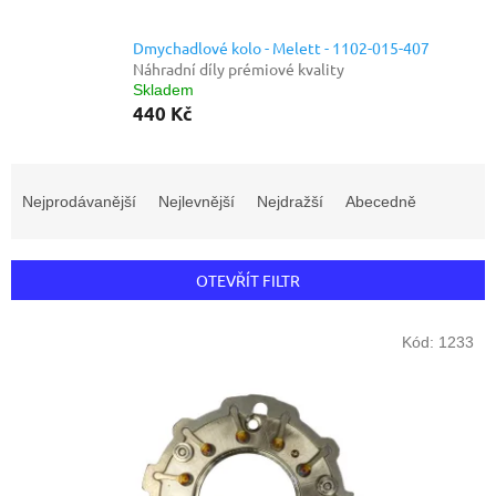
Dmychadlové kolo - Melett - 1102-015-407
Náhradní díly prémiové kvality
Skladem
440 Kč
Ř
a
Nejprodávanější
Nejlevnější
Nejdražší
Abecedně
z
e
n
OTEVŘÍT FILTR
í
p
V
r
Kód:
1233
ý
o
p
d
i
u
s
k
p
t
r
ů