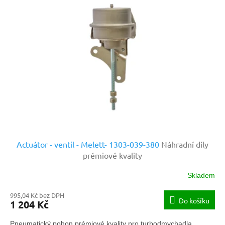
Actuátor - ventil - Melett- 1303-039-380
Náhradní díly
prémiové kvality
Skladem
995,04 Kč bez DPH
Do košíku
1 204 Kč
Pneumatický pohon prémiové kvality pro turbodmychadla