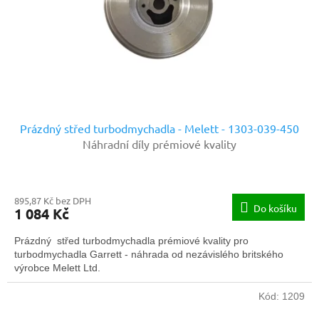
o
d
u
k
t
ů
Prázdný střed turbodmychadla - Melett - 1303-039-450
Náhradní díly prémiové kvality
895,87 Kč bez DPH
Do košíku
1 084 Kč
Prázdný střed turbodmychadla prémiové kvality pro
turbodmychadla Garrett - náhrada od nezávislého britského
výrobce Melett Ltd.
Kód:
1209