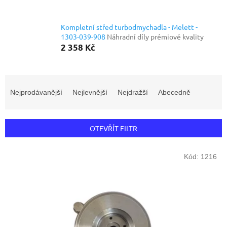
Kompletní střed turbodmychadla - Melett -
1303-039-908
Náhradní díly prémiové kvality
2 358 Kč
Ř
a
Nejprodávanější
Nejlevnější
Nejdražší
Abecedně
z
e
n
OTEVŘÍT FILTR
í
p
V
r
Kód:
1216
ý
o
p
d
i
u
s
k
p
t
r
ů