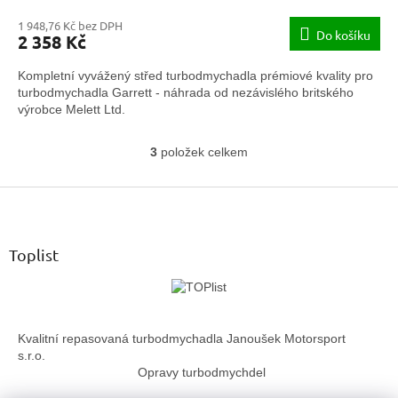
1 948,76 Kč bez DPH
Do košíku
2 358 Kč
Kompletní vyvážený střed turbodmychadla prémiové kvality pro
turbodmychadla Garrett - náhrada od nezávislého britského
výrobce Melett Ltd.
3
položek celkem
O
v
Z
l
á
á
d
p
a
a
Toplist
c
t
í
í
p
r
v
Kvalitní repasovaná turbodmychadla Janoušek Motorsport
k
s.r.o.
y
Opravy turbodmychdel
v
ý