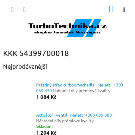
Přejít
NÁKUP
na
obsah
KOŠÍK
KKK 54399700018
Nejprodávanější
Prázdný střed turbodmychadla - Melett - 1303-
039-450
Náhradní díly prémiové kvality
1 084 Kč
Actuátor - ventil - Melett- 1303-039-380
Náhradní díly prémiové kvality
Skladem
1 204 Kč