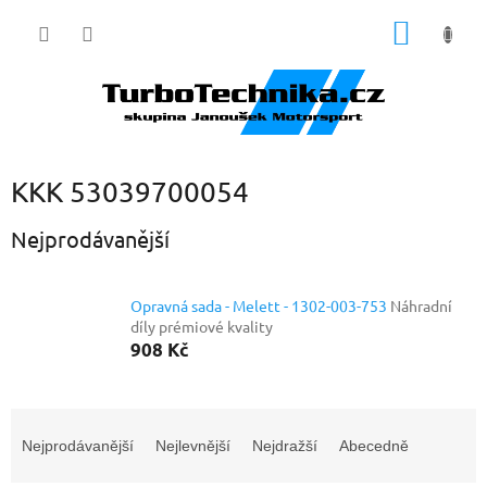
Přejít
NÁKUP
na
obsah
KOŠÍK
KKK 53039700054
Nejprodávanější
Opravná sada - Melett - 1302-003-753
Náhradní
díly prémiové kvality
908 Kč
Ř
a
Nejprodávanější
Nejlevnější
Nejdražší
Abecedně
z