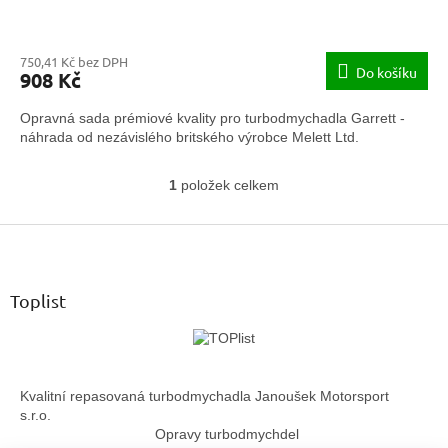
750,41 Kč bez DPH
Do košíku
908 Kč
Opravná sada prémiové kvality pro turbodmychadla Garrett -
náhrada od nezávislého britského výrobce Melett Ltd.
1
položek celkem
O
v
Z
l
á
á
d
p
a
a
Toplist
c
t
í
í
p
r
v
Kvalitní repasovaná turbodmychadla Janoušek Motorsport
k
s.r.o.
y
Opravy turbodmychdel
v