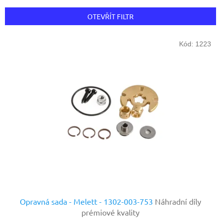
e
n
OTEVŘÍT FILTR
í
p
V
r
Kód:
1223
ý
o
p
d
i
u
s
k
p
t
r
ů
o
d
u
k
t
ů
Opravná sada - Melett - 1302-003-753
Náhradní díly
prémiové kvality