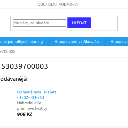
OBCHODNÍ PODMÍNKY
HLEDAT
dící jednotky/chiptuning
Repasované vstřikovače
Repasova
9700003
 53039700003
odávanější
Opravná sada - Melett
- 1302-003-753
Náhradní díly
prémiové kvality
908 Kč