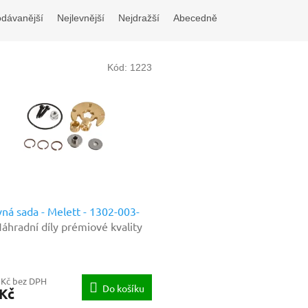
odávanější
Nejlevnější
Nejdražší
Abecedně
Kód:
1223
ná sada - Melett - 1302-003-
áhradní díly prémiové kvality
 Kč bez DPH
Do košíku
 Kč