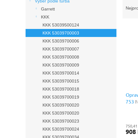
Ř
n
Výběr podle turba
a
e
Nejpr
Garrett
z
l
KKK
e
KKK 53039500124
V
n
ý
KKK 53039700003
í
p
p
KKK 53039700006
i
r
KKK 53039700007
s
o
KKK 53039700008
p
d
KKK 53039700009
r
u
KKK 53039700014
o
k
d
t
KKK 53039700015
u
ů
KKK 53039700018
k
Oprav
KKK 53039700019
t
753
N
KKK 53039700020
ů
KKK 53039700020
KKK 53039700023
750,41
KKK 53039700024
908
KKK 53039700034