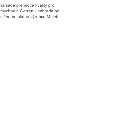
ná sada prémiové kvality pro
dmychadla Garrett - náhrada od
slého britského výrobce Melett
O
v
l
á
d
a
c
í
p
r
v
k
y
v
ý
p
i
s