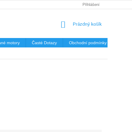
Přihlášení
NÁKUPNÍ
Prázdný košík
KOŠÍK
né motory
Časté Dotazy
Obchodní podmínky
Podmín