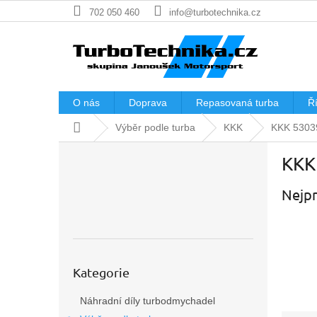
Přejít
702 050 460
info@turbotechnika.cz
na
obsah
O nás
Doprava
Repasovaná turba
Ří
Domů
Výběr podle turba
KKK
KKK 5303
P
KKK
o
s
Nejpr
t
r
a
n
n
Přeskočit
í
Kategorie
kategorie
p
Náhradní díly turbodmychadel
a