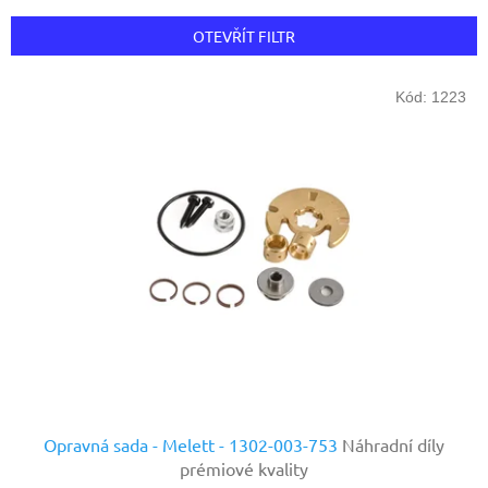
e
n
OTEVŘÍT FILTR
í
p
V
r
Kód:
1223
ý
o
p
d
i
u
s
k
p
t
r
ů
o
d
u
k
t
ů
Opravná sada - Melett - 1302-003-753
Náhradní díly
prémiové kvality