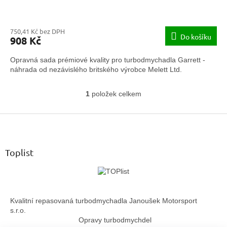
750,41 Kč bez DPH
Do košíku
908 Kč
Opravná sada prémiové kvality pro turbodmychadla Garrett -
náhrada od nezávislého britského výrobce Melett Ltd.
1
položek celkem
O
v
Z
l
á
á
d
p
a
a
Toplist
c
t
í
í
p
r
v
Kvalitní repasovaná turbodmychadla Janoušek Motorsport
k
s.r.o.
y
Opravy turbodmychdel
v