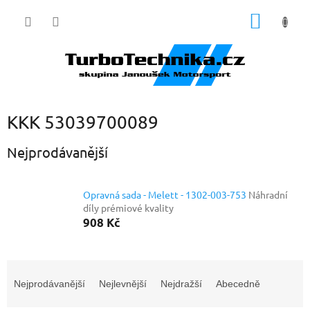
Přejít
NÁKUP
na
obsah
KOŠÍK
KKK 53039700089
Nejprodávanější
Opravná sada - Melett - 1302-003-753
Náhradní
díly prémiové kvality
908 Kč
Ř
a
Nejprodávanější
Nejlevnější
Nejdražší
Abecedně
z