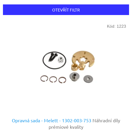
e
n
OTEVŘÍT FILTR
í
p
V
r
Kód:
1223
ý
o
p
d
i
u
s
k
p
t
r
ů
o
d
u
k
t
ů
Opravná sada - Melett - 1302-003-753
Náhradní díly
prémiové kvality