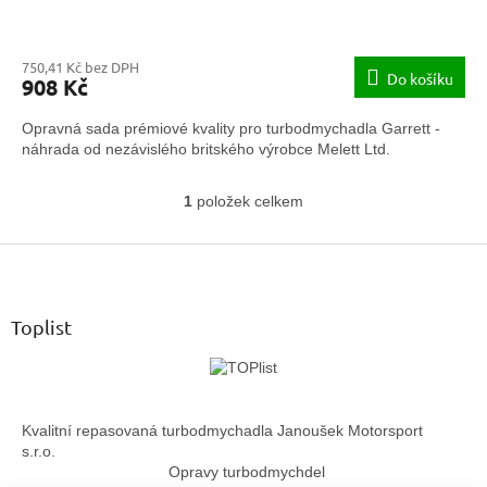
750,41 Kč bez DPH
Do košíku
908 Kč
Opravná sada prémiové kvality pro turbodmychadla Garrett -
náhrada od nezávislého britského výrobce Melett Ltd.
1
položek celkem
O
v
Z
l
á
á
d
p
a
a
Toplist
c
t
í
í
p
r
v
Kvalitní repasovaná turbodmychadla Janoušek Motorsport
k
s.r.o.
y
Opravy turbodmychdel
v