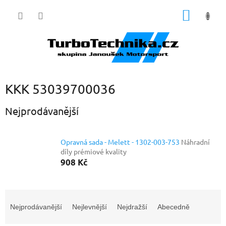
Přejít
NÁKUP
na
obsah
KOŠÍK
KKK 53039700036
Nejprodávanější
Opravná sada - Melett - 1302-003-753
Náhradní
díly prémiové kvality
908 Kč
Ř
a
Nejprodávanější
Nejlevnější
Nejdražší
Abecedně
z