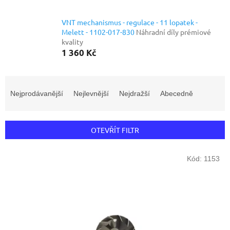
VNT mechanismus - regulace - 11 lopatek -
Melett - 1102-017-830
Náhradní díly prémiové
kvality
1 360 Kč
Ř
a
Nejprodávanější
Nejlevnější
Nejdražší
Abecedně
z
e
n
OTEVŘÍT FILTR
í
p
V
r
Kód:
1153
ý
o
p
d
i
u
s
k
p
t
r
ů