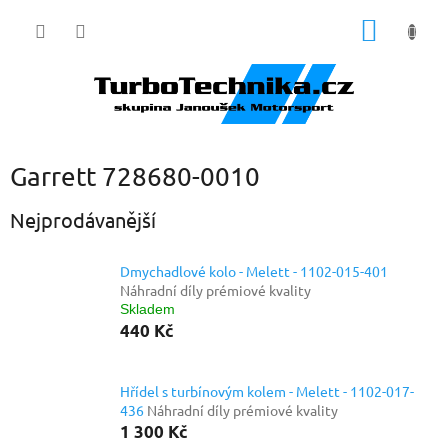
Přejít
NÁKUP
na
obsah
KOŠÍK
Garrett 728680-0010
Nejprodávanější
Dmychadlové kolo - Melett - 1102-015-401
Náhradní díly prémiové kvality
Skladem
440 Kč
Hřídel s turbínovým kolem - Melett - 1102-017-
436
Náhradní díly prémiové kvality
1 300 Kč