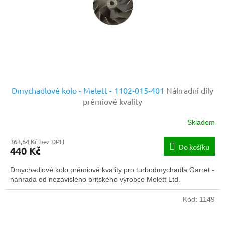
o
d
u
k
t
ů
Dmychadlové kolo - Melett - 1102-015-401
Náhradní díly
prémiové kvality
Skladem
363,64 Kč bez DPH
Do košíku
440 Kč
Dmychadlové kolo prémiové kvality pro turbodmychadla Garret -
náhrada od nezávislého britského výrobce Melett Ltd.
Kód:
1149