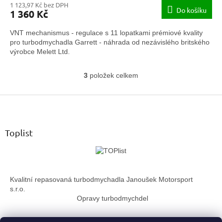
1 123,97 Kč bez DPH
Do košíku
1 360 Kč
VNT mechanismus - regulace s 11 lopatkami prémiové kvality
pro turbodmychadla Garrett - náhrada od nezávislého britského
výrobce Melett Ltd.
3
položek celkem
O
v
Z
l
á
á
d
p
a
a
Toplist
c
t
í
í
p
r
v
Kvalitní repasovaná turbodmychadla Janoušek Motorsport
k
s.r.o.
y
Opravy turbodmychdel
v
ý
p