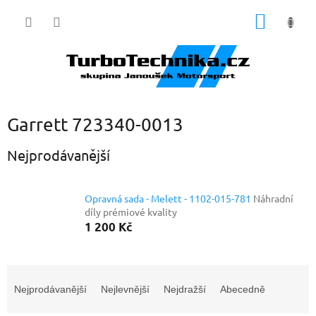
Přejít
NÁKUP
na
obsah
KOŠÍK
Garrett 723340-0013
Nejprodávanější
Opravná sada - Melett - 1102-015-781
Náhradní
díly prémiové kvality
1 200 Kč
Ř
a
Nejprodávanější
Nejlevnější
Nejdražší
Abecedně
z