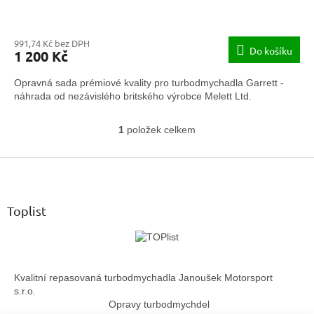
991,74 Kč bez DPH
Do košíku
1 200 Kč
Opravná sada prémiové kvality pro turbodmychadla Garrett -
náhrada od nezávislého britského výrobce Melett Ltd.
1
položek celkem
O
v
Z
l
á
á
d
p
a
a
Toplist
c
t
í
í
p
r
v
Kvalitní repasovaná turbodmychadla Janoušek Motorsport
k
s.r.o.
y
Opravy turbodmychdel
v