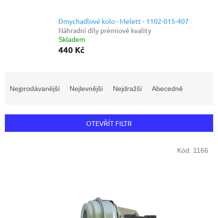
Dmychadlové kolo - Melett - 1102-015-407
Náhradní díly prémiové kvality
Skladem
440 Kč
Ř
a
Nejprodávanější
Nejlevnější
Nejdražší
Abecedně
z
e
n
OTEVŘÍT FILTR
í
p
V
r
Kód:
1166
ý
o
p
d
i
u
s
k
p
t
r
ů