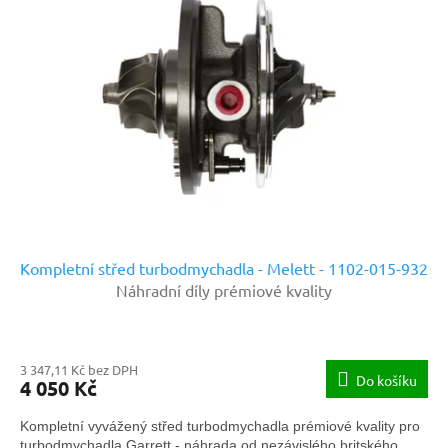
Kompletní střed turbodmychadla - Melett - 1102-015-932
Náhradní díly prémiové kvality
3 347,11 Kč bez DPH
Do košíku
4 050 Kč
Kompletní vyvážený střed turbodmychadla prémiové kvality pro
turbodmychadla Garrett - náhrada od nezávislého britského