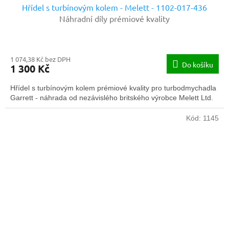
Hřídel s turbínovým kolem - Melett - 1102-017-436
Náhradní díly prémiové kvality
1 074,38 Kč bez DPH
Do košíku
1 300 Kč
Hřídel s turbínovým kolem prémiové kvality pro turbodmychadla
Garrett - náhrada od nezávislého britského výrobce Melett Ltd.
Kód:
1145