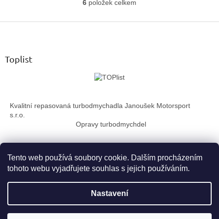
6
položek celkem
O
v
Z
l
á
á
d
p
a
a
Toplist
c
t
í
í
p
r
v
Kvalitní repasovaná turbodmychadla Janoušek Motorsport
k
s.r.o.
y
Opravy turbodmychdel
v
ý
p
i
Tento web používá soubory cookie. Dalším procházením
s
tohoto webu vyjadřujete souhlas s jejich používáním.
u
Vytvořil Shoptet
Nastavení
Copyright 2026
TurboTechnika.cz
. Všechna práva vyhrazena.