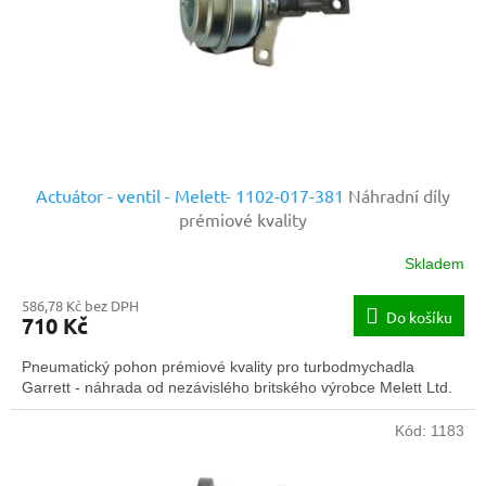
o
d
u
k
t
ů
Actuátor - ventil - Melett- 1102-017-381
Náhradní díly
prémiové kvality
Skladem
586,78 Kč bez DPH
Do košíku
710 Kč
Pneumatický pohon prémiové kvality pro turbodmychadla
Garrett - náhrada od nezávislého britského výrobce Melett Ltd.
Kód:
1183