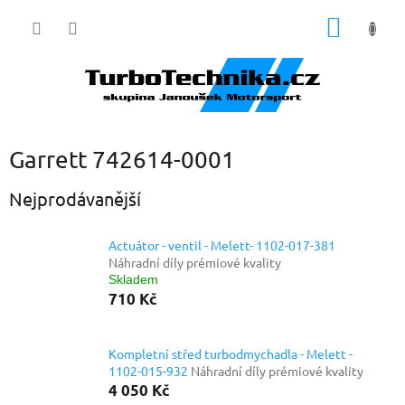
Přejít
NÁKUP
na
obsah
KOŠÍK
Garrett 742614-0001
Nejprodávanější
Actuátor - ventil - Melett- 1102-017-381
Náhradní díly prémiové kvality
Skladem
710 Kč
Kompletní střed turbodmychadla - Melett -
1102-015-932
Náhradní díly prémiové kvality
4 050 Kč