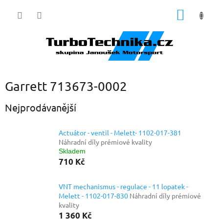
Přejít
NÁKUP
na
obsah
KOŠÍK
Garrett 713673-0002
Nejprodávanější
Actuátor - ventil - Melett- 1102-017-381
Náhradní díly prémiové kvality
Skladem
710 Kč
VNT mechanismus - regulace - 11 lopatek -
Melett - 1102-017-830
Náhradní díly prémiové
kvality
1 360 Kč