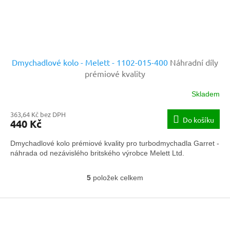
Dmychadlové kolo - Melett - 1102-015-400
Náhradní díly
prémiové kvality
Skladem
363,64 Kč bez DPH
Do košíku
440 Kč
Dmychadlové kolo prémiové kvality pro turbodmychadla Garret -
náhrada od nezávislého britského výrobce Melett Ltd.
5
položek celkem
O
v
Z
l
á
á
d
p