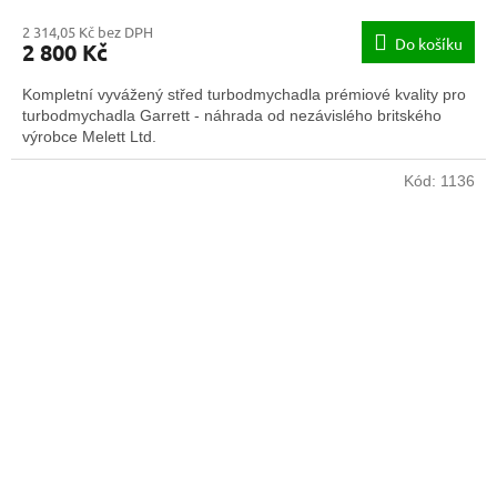
2 314,05 Kč bez DPH
Do košíku
2 800 Kč
Kompletní vyvážený střed turbodmychadla prémiové kvality pro
turbodmychadla Garrett - náhrada od nezávislého britského
výrobce Melett Ltd.
Kód:
1136