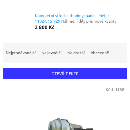
Kompletní střed turbodmychadla - Melett -
1102-015-929
Náhradní díly prémiové kvality
2 800 Kč
Ř
a
Nejprodávanější
Nejlevnější
Nejdražší
Abecedně
z
e
n
OTEVŘÍT FILTR
í
p
V
r
Kód:
1166
ý
o
p
d
i
u
s
k
p
t
r
ů