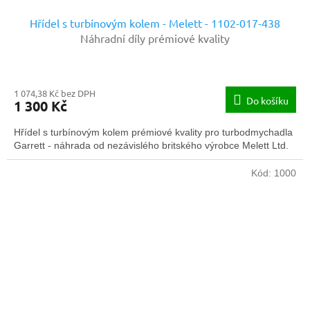
Hřídel s turbínovým kolem - Melett - 1102-017-438
Náhradní díly prémiové kvality
1 074,38 Kč bez DPH
Do košíku
1 300 Kč
Hřídel s turbínovým kolem prémiové kvality pro turbodmychadla
Garrett - náhrada od nezávislého britského výrobce Melett Ltd.
Kód:
1000