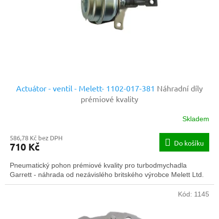
o
d
u
k
t
ů
Actuátor - ventil - Melett- 1102-017-381
Náhradní díly
prémiové kvality
Skladem
586,78 Kč bez DPH
Do košíku
710 Kč
Pneumatický pohon prémiové kvality pro turbodmychadla
Garrett - náhrada od nezávislého britského výrobce Melett Ltd.
Kód:
1145