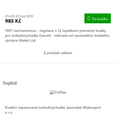
814,05 Kč bez DPH
Do košíku
985 Kč
VNT mechanismus - regulace s 11 lopatkami prémiové kvality
pro turbodmychadla Garrett - náhrada od nezávislého britského
výrobce Melett Ltd.
1
položek celkem
O
v
Z
l
á
á
d
p
a
a
Toplist
c
t
í
í
p
r
v
Kvalitní repasovaná turbodmychadla Janoušek Motorsport
k
s.r.o.
y