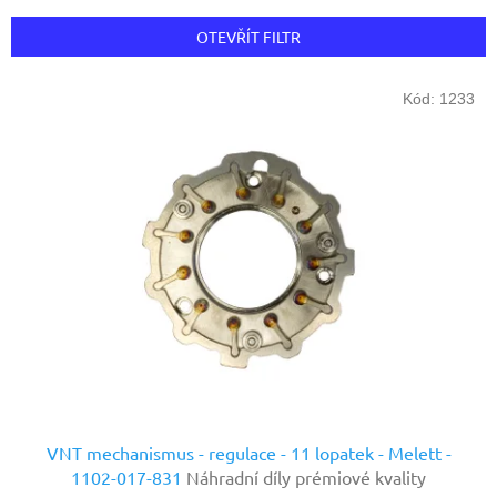
e
n
OTEVŘÍT FILTR
í
p
V
r
Kód:
1233
ý
o
p
d
i
u
s
k
p
t
r
ů
o
d
u
k
t
ů
VNT mechanismus - regulace - 11 lopatek - Melett -
1102-017-831
Náhradní díly prémiové kvality