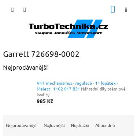
Přejít
NÁKUP
na
obsah
KOŠÍK
Garrett 726698-0002
Nejprodávanější
VNT mechanismus - regulace - 11 lopatek -
Melett - 1102-017-831
Náhradní díly prémiové
kvality
985 Kč
Ř
a
Nejprodávanější
Nejlevnější
Nejdražší
Abecedně
z