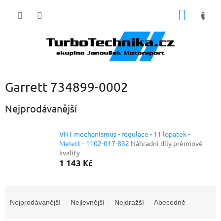
Přejít
NÁKUP
na
obsah
KOŠÍK
Garrett 734899-0002
Nejprodávanější
VNT mechanismus - regulace - 11 lopatek -
Melett - 1102-017-832
Náhradní díly prémiové
kvality
1 143 Kč
Ř
a
Nejprodávanější
Nejlevnější
Nejdražší
Abecedně
z