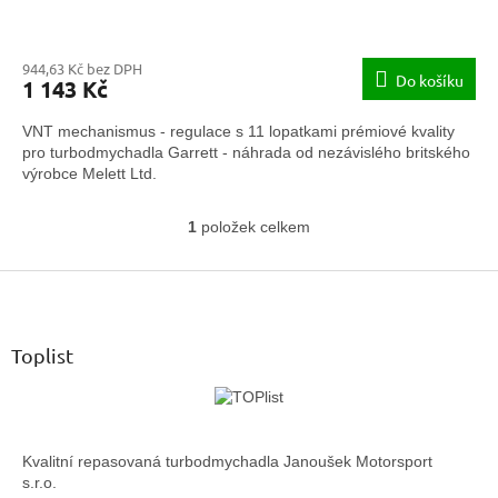
944,63 Kč bez DPH
Do košíku
1 143 Kč
VNT mechanismus - regulace s 11 lopatkami prémiové kvality
pro turbodmychadla Garrett - náhrada od nezávislého britského
výrobce Melett Ltd.
1
položek celkem
O
v
Z
l
á
á
d
p
a
a
Toplist
c
t
í
í
p
r
v
Kvalitní repasovaná turbodmychadla Janoušek Motorsport
k
s.r.o.
y