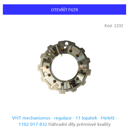
e
n
OTEVŘÍT FILTR
í
p
V
r
Kód:
1232
ý
o
p
d
i
u
s
k
p
t
r
ů
o
d
u
k
t
ů
VNT mechanismus - regulace - 11 lopatek - Melett -
1102-017-832
Náhradní díly prémiové kvality