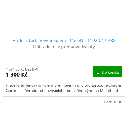
Hřídel s turbínovým kolem - Melett - 1102-017-438
Náhradní díly prémiové kvality
1 074,38 Kč bez DPH
Do košíku
1 300 Kč
Hřídel s turbínovým kolem prémiové kvality pro turbodmychadla
Garrett - náhrada od nezávislého britského výrobce Melett Ltd.
Kód:
1000