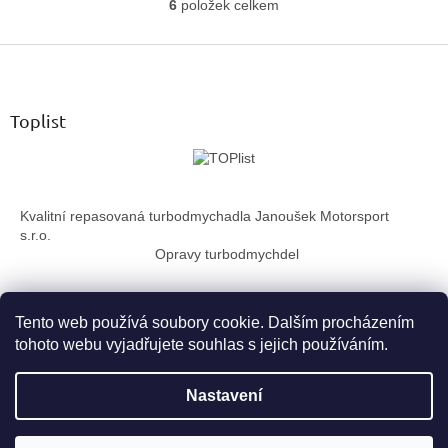
6
položek celkem
O
v
Z
l
á
á
d
p
a
a
Toplist
c
t
í
í
p
r
v
Kvalitní repasovaná turbodmychadla Janoušek Motorsport
k
s.r.o.
y
Opravy turbodmychdel
v
ý
p
i
Tento web používá soubory cookie. Dalším procházením
s
tohoto webu vyjadřujete souhlas s jejich používáním.
u
Vytvořil Shoptet
Nastavení
Copyright 2026
TurboTechnika.cz
. Všechna práva vyhrazena.