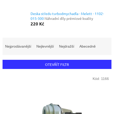
Deska středu turbodmychadla - Melett - 1102-
015-300
Náhradní díly prémiové kvality
220 Kč
Ř
a
Nejprodávanější
Nejlevnější
Nejdražší
Abecedně
z
e
n
OTEVŘÍT FILTR
í
p
V
r
Kód:
1166
ý
o
p
d
i
u
s
k
p
t
r
ů