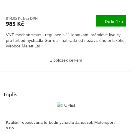
814,05 Kč bez DPH
Do košíku
985 Kč
VNT mechanismus - regulace s 11 lopatkami prémiové kvality
pro turbodmychadla Garrett - náhrada od nezávislého britského
výrobce Melett Ltd.
1
položek celkem
O
v
Z
l
á
á
d
p
a
a
Toplist
c
t
í
í
p
r
v
Kvalitní repasovaná turbodmychadla Janoušek Motorsport
k
s.r.o.
y