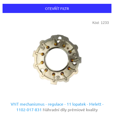
e
n
OTEVŘÍT FILTR
í
p
V
r
Kód:
1233
ý
o
p
d
i
u
s
k
p
t
r
ů
o
d
u
k
t
ů
VNT mechanismus - regulace - 11 lopatek - Melett -
1102-017-831
Náhradní díly prémiové kvality