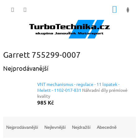
Přejít
NÁKUP
na
obsah
KOŠÍK
Garrett 755299-0007
Nejprodávanější
VNT mechanismus - regulace - 11 lopatek -
Melett - 1102-017-831
Náhradní díly prémiové
kvality
985 Kč
Ř
a
Nejprodávanější
Nejlevnější
Nejdražší
Abecedně
z