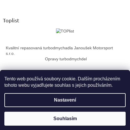
Z
l
á
á
d
p
a
a
Toplist
c
t
í
í
p
r
v
Kvalitní repasovaná turbodmychadla Janoušek Motorsport
k
s.r.o.
y
Opravy turbodmychdel
v
ý
p
i
Tento web používá soubory cookie. Dalším procházením
s
tohoto webu vyjadřujete souhlas s jejich používáním.
u
Vytvořil Shoptet
Nastavení
Copyright 2026
TurboTechnika.cz
. Všechna práva vyhrazena.
Souhlasím
Upravit nastavení cookies