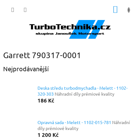
Přejít
NÁKUP
na
obsah
KOŠÍK
Garrett 790317-0001
Nejprodávanější
Deska středu turbodmychadla - Melett - 1102-
320-303
Náhradní díly prémiové kvality
186 Kč
Opravná sada - Melett - 1102-015-781
Náhradní
díly prémiové kvality
1 200 Kč