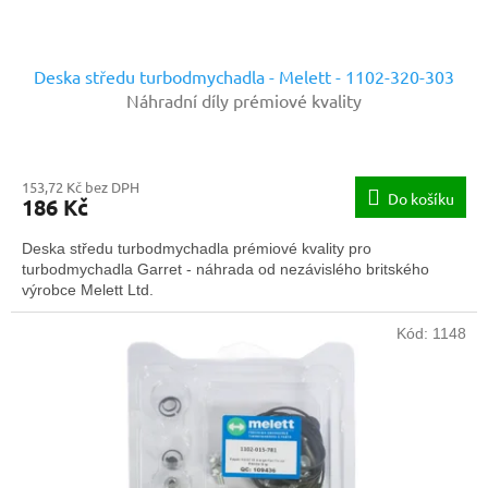
ů
Deska středu turbodmychadla - Melett - 1102-320-303
Náhradní díly prémiové kvality
153,72 Kč bez DPH
Do košíku
186 Kč
Deska středu turbodmychadla prémiové kvality pro
turbodmychadla Garret - náhrada od nezávislého britského
výrobce Melett Ltd.
Kód:
1148