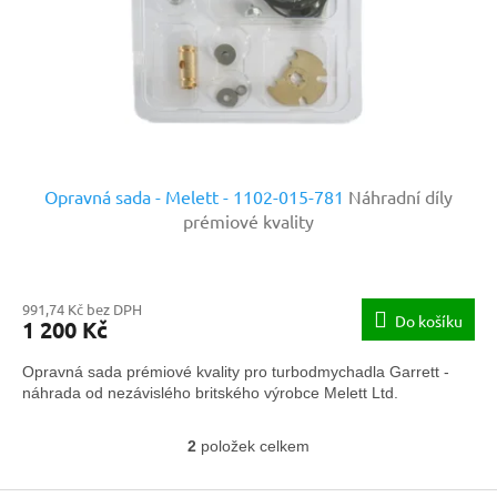
Opravná sada - Melett - 1102-015-781
Náhradní díly
prémiové kvality
991,74 Kč bez DPH
Do košíku
1 200 Kč
Opravná sada prémiové kvality pro turbodmychadla Garrett -
náhrada od nezávislého britského výrobce Melett Ltd.
2
položek celkem
O
v