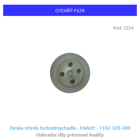
e
n
OTEVŘÍT FILTR
í
p
V
r
Kód:
1214
ý
o
p
d
i
u
s
k
p
t
r
ů
o
d
u
k
t
ů
Deska středu turbodmychadla - Melett - 1102-320-300
Náhradní díly prémiové kvality