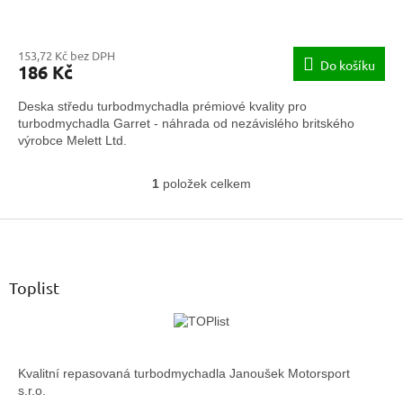
153,72 Kč bez DPH
Do košíku
186 Kč
Deska středu turbodmychadla prémiové kvality pro
turbodmychadla Garret - náhrada od nezávislého britského
výrobce Melett Ltd.
1
položek celkem
O
v
Z
l
á
á
d
p
a
a
Toplist
c
t
í
í
p
r
v
Kvalitní repasovaná turbodmychadla Janoušek Motorsport
k
s.r.o.
y