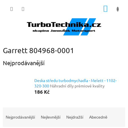
Přejít
NÁKUP
na
obsah
KOŠÍK
Garrett 804968-0001
Nejprodávanější
Deska středu turbodmychadla - Melett - 1102-
320-300
Náhradní díly prémiové kvality
186 Kč
Ř
a
Nejprodávanější
Nejlevnější
Nejdražší
Abecedně
z