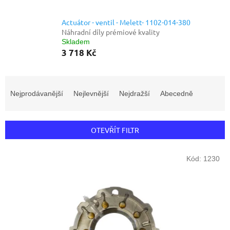
Actuátor - ventil - Melett- 1102-014-380
Náhradní díly prémiové kvality
Skladem
3 718 Kč
Ř
a
Nejprodávanější
Nejlevnější
Nejdražší
Abecedně
z
e
n
OTEVŘÍT FILTR
í
p
V
r
Kód:
1230
ý
o
p
d
i
u
s
k
p
t
r
ů