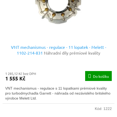
o
d
u
k
t
ů
VNT mechanismus - regulace - 11 lopatek - Melett -
1102-214-831
Náhradní díly prémiové kvality
1 285,12 Kč bez DPH
Do košíku
1 555 Kč
VNT mechanismus - regulace s 11 lopatkami prémiové kvality
pro turbodmychadla Garrett - náhrada od nezávislého britského
výrobce Melett Ltd.
Kód:
1222