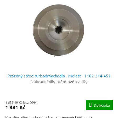
Prázdný střed turbodmychadla - Melett - 1102-214-451
Náhradní díly prémiové kvality
1 637,19 Kč bez DPH
Do košíku
1 981 Kč
Prázdný střed turbodmychadla prémiové kvality pro