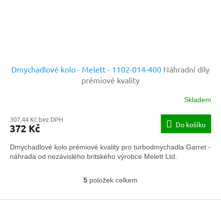
Dmychadlové kolo - Melett - 1102-014-400
Náhradní díly
prémiové kvality
Skladem
307,44 Kč bez DPH
Do košíku
372 Kč
Dmychadlové kolo prémiové kvality pro turbodmychadla Garret -
náhrada od nezávislého britského výrobce Melett Ltd.
5
položek celkem
O
v
Z
l
á
á