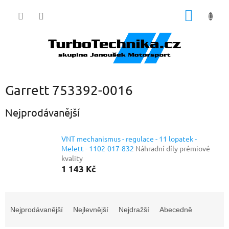
Přejít
NÁKUP
na
obsah
KOŠÍK
Garrett 753392-0016
Nejprodávanější
VNT mechanismus - regulace - 11 lopatek -
Melett - 1102-017-832
Náhradní díly prémiové
kvality
1 143 Kč
Ř
a
Nejprodávanější
Nejlevnější
Nejdražší
Abecedně
z