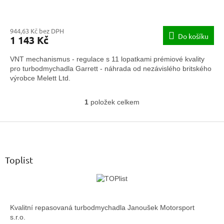
944,63 Kč bez DPH
Do košíku
1 143 Kč
VNT mechanismus - regulace s 11 lopatkami prémiové kvality
pro turbodmychadla Garrett - náhrada od nezávislého britského
výrobce Melett Ltd.
1
položek celkem
O
v
Z
l
á
á
d
p
a
a
Toplist
c
t
í
í
p
r
v
Kvalitní repasovaná turbodmychadla Janoušek Motorsport
k
s.r.o.
y