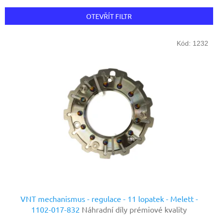
e
n
OTEVŘÍT FILTR
í
p
V
r
Kód:
1232
ý
o
p
d
i
u
s
k
p
t
r
ů
o
d
u
k
t
ů
VNT mechanismus - regulace - 11 lopatek - Melett -
1102-017-832
Náhradní díly prémiové kvality