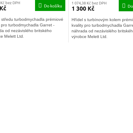
 Kč bez DPH
1 074,38 Kč bez DPH
Do košíku
Do
 Kč
1 300 Kč
 středu turbodmychadla prémiové
Hřídel s turbínovým kolem prém
y pro turbodmychadla Garret -
kvality pro turbodmychadla Garre
da od nezávislého britského
náhrada od nezávislého britské
e Melett Ltd.
výrobce Melett Ltd.
O
v
l
á
d
a
c
í
p
r
v
k
y
v
ý