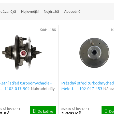
odávanější
Nejlevnější
Nejdražší
Abecedně
Kód:
1186
K
etní střed turbodmychadla -
Prázdný střed turbodmychadl
tt -1102-017-902
Náhradní díly
Melett - 1102-017-453
Náhra
ové kvality
prémiové kvality
05 Kč bez DPH
859,50 Kč bez DPH
Do košíku
Do
0 Kč
1 040 Kč