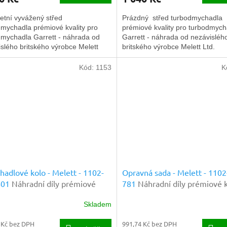
etní vyvážený střed
Prázdný střed turbodmychadla
mychadla prémiové kvality pro
prémiové kvality pro turbodmych
dmychadla Garrett - náhrada od
Garrett - náhrada od nezávisléh
slého britského výrobce Melett
britského výrobce Melett Ltd.
Kód:
1153
K
adlové kolo - Melett - 1102-
Opravná sada - Melett - 1102
401
Náhradní díly prémiové
781
Náhradní díly prémiové k
y
Skladem
 Kč bez DPH
991,74 Kč bez DPH