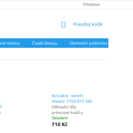
Přihlášení
NÁKUPNÍ
Prázdný košík
KOŠÍK
né motory
Časté Dotazy
Obchodní podmínky
Podmín
Actuátor - ventil -
-
Melett- 1102-017-382
7-
Náhradní díly
y
prémiové kvality
Skladem
710 Kč