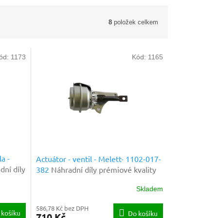
8
položek celkem
ód:
1173
Kód:
1165
a -
Actuátor - ventil - Melett- 1102-017-
dní díly
382
Náhradní díly prémiové kvality
Skladem
586,78 Kč bez DPH
 košíku
Do košíku
710 Kč