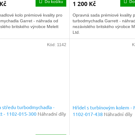
Do košíku
Do
 Kč
1 200 Kč
adlové kolo prémiové kvality pro
Opravná sada prémiové kvality 
dmychadla Garret - náhrada od
turbodmychadla Garrett - náhra
slého britského výrobce Melett
nezávislého britského výrobce M
Ltd.
Kód:
1142
K
 středu turbodmychadla -
Hřídel s turbínovým kolem - 
t - 1102-015-300
Náhradní díly
1102-017-438
Náhradní díly
ové kvality
prémiové kvality