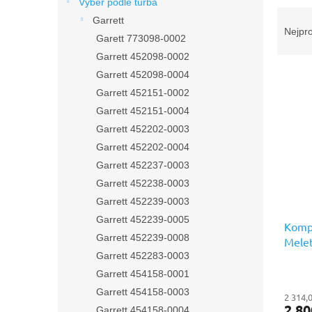
n
Výběr podle turba
Ř
e
Garrett
a
l
Nejpr
Garett 773098-0002
z
Garrett 452098-0002
e
V
n
Garrett 452098-0004
ý
í
Garrett 452151-0002
p
p
Garrett 452151-0004
i
r
Garrett 452202-0003
s
o
Garrett 452202-0004
p
d
r
u
Garrett 452237-0003
o
k
Garrett 452238-0003
d
t
Garrett 452239-0003
u
ů
Garrett 452239-0005
Kompl
k
Garrett 452239-0008
Mele
t
prémi
Garrett 452283-0003
ů
Garrett 454158-0001
Garrett 454158-0003
2 314,
2 80
Garrett 454158-0004