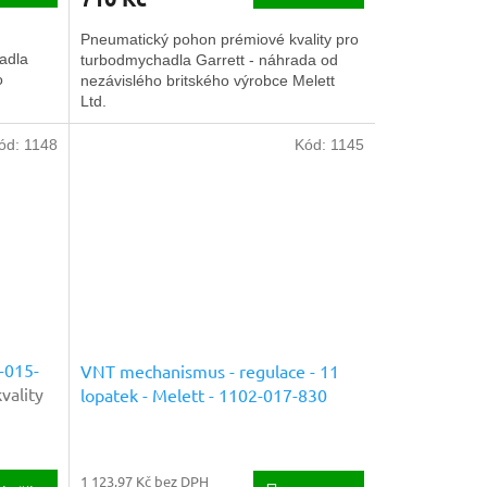
Pneumatický pohon prémiové kvality pro
adla
turbodmychadla Garrett - náhrada od
o
nezávislého britského výrobce Melett
Ltd.
ód:
1148
Kód:
1145
-015-
VNT mechanismus - regulace - 11
vality
lopatek - Melett - 1102-017-830
Náhradní díly prémiové kvality
1 123,97 Kč bez DPH