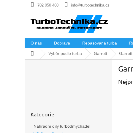
Přejít
702 050 460
info@turbotechnika.cz
na
obsah
O nás
Doprava
Repasovaná turba
Ří
Domů
Výběr podle turba
Garrett
Garret
P
Gar
o
s
Nejpr
t
r
a
n
n
Přeskočit
í
Kategorie
kategorie
p
Náhradní díly turbodmychadel
a