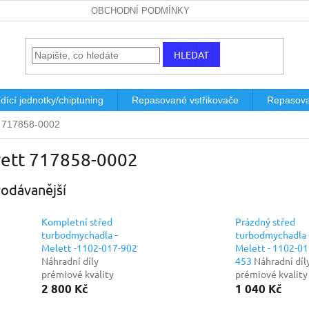
OBCHODNÍ PODMÍNKY
HLEDAT
dící jednotky/chiptuning
Repasované vstřikovače
Repasova
t 717858-0002
rett 717858-0002
odávanější
Kompletní střed
Prázdný střed
turbodmychadla -
turbodmychadla 
Melett -1102-017-902
Melett - 1102-01
Náhradní díly
453
Náhradní díl
prémiové kvality
prémiové kvality
2 800 Kč
1 040 Kč