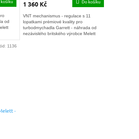
 košíku
Do košíku
1 360 Kč
pro
VNT mechanismus - regulace s 11
da od
lopatkami prémiové kvality pro
elett
turbodmychadla Garrett - náhrada od
nezávislého britského výrobce Melett
Ltd.
ód:
1136
Melett -