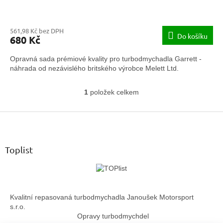
561,98 Kč bez DPH
Do košíku
680 Kč
Opravná sada prémiové kvality pro turbodmychadla Garrett -
náhrada od nezávislého britského výrobce Melett Ltd.
1
položek celkem
O
v
Z
l
á
á
d
p
a
a
Toplist
c
t
í
í
p
r
v
Kvalitní repasovaná turbodmychadla Janoušek Motorsport
k
s.r.o.
y
Opravy turbodmychdel
v