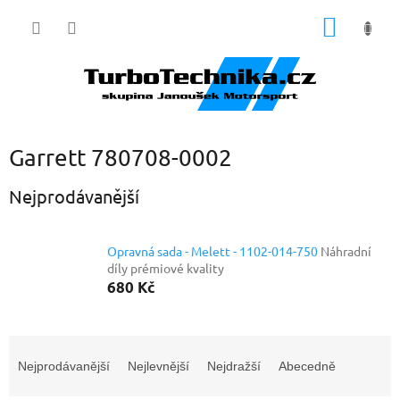
Přejít
NÁKUP
na
obsah
KOŠÍK
Garrett 780708-0002
Nejprodávanější
Opravná sada - Melett - 1102-014-750
Náhradní
díly prémiové kvality
680 Kč
Ř
a
Nejprodávanější
Nejlevnější
Nejdražší
Abecedně
z