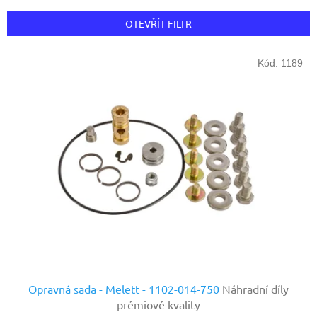
e
n
OTEVŘÍT FILTR
í
p
V
r
Kód:
1189
ý
o
p
d
i
u
s
k
p
t
r
ů
o
d
u
k
t
ů
Opravná sada - Melett - 1102-014-750
Náhradní díly
prémiové kvality