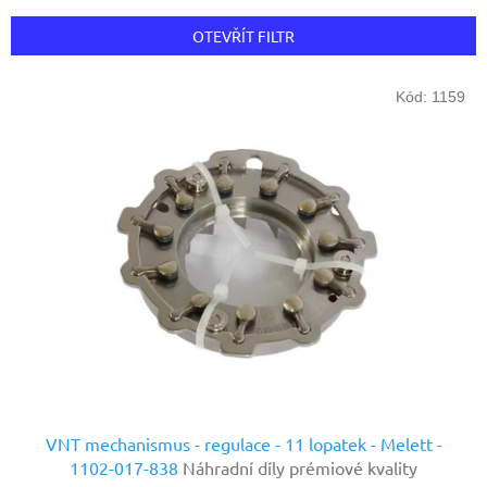
e
n
OTEVŘÍT FILTR
í
p
V
r
Kód:
1159
ý
o
p
d
i
u
s
k
p
t
r
ů
o
d
u
k
t
ů
VNT mechanismus - regulace - 11 lopatek - Melett -
1102-017-838
Náhradní díly prémiové kvality