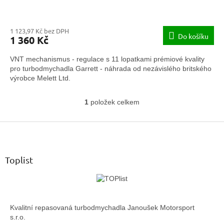
1 123,97 Kč bez DPH
Do košíku
1 360 Kč
VNT mechanismus - regulace s 11 lopatkami prémiové kvality
pro turbodmychadla Garrett - náhrada od nezávislého britského
výrobce Melett Ltd.
1
položek celkem
O
v
Z
l
á
á
d
p
a
a
Toplist
c
t
í
í
p
r
v
Kvalitní repasovaná turbodmychadla Janoušek Motorsport
k
s.r.o.
y