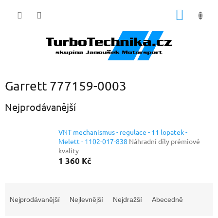
Přejít
NÁKUP
na
obsah
KOŠÍK
Garrett 777159-0003
Nejprodávanější
VNT mechanismus - regulace - 11 lopatek -
Melett - 1102-017-838
Náhradní díly prémiové
kvality
1 360 Kč
Ř
a
Nejprodávanější
Nejlevnější
Nejdražší
Abecedně
z