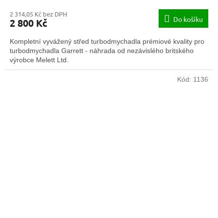
2 314,05 Kč bez DPH
Do košíku
2 800 Kč
Kompletní vyvážený střed turbodmychadla prémiové kvality pro
turbodmychadla Garrett - náhrada od nezávislého britského
výrobce Melett Ltd.
Kód:
1136