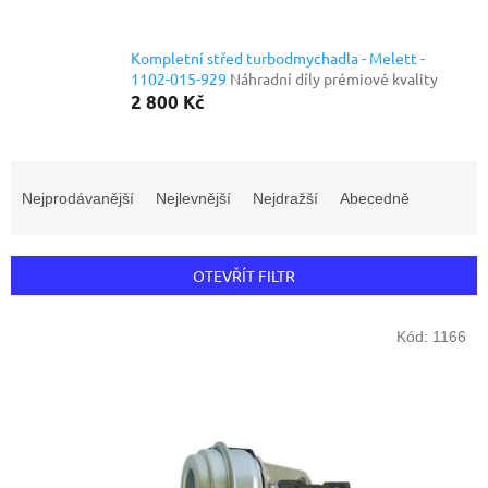
Kompletní střed turbodmychadla - Melett -
1102-015-929
Náhradní díly prémiové kvality
2 800 Kč
Ř
a
Nejprodávanější
Nejlevnější
Nejdražší
Abecedně
z
e
n
OTEVŘÍT FILTR
í
p
V
r
Kód:
1166
ý
o
p
d
i
u
s
k
p
t
r
ů