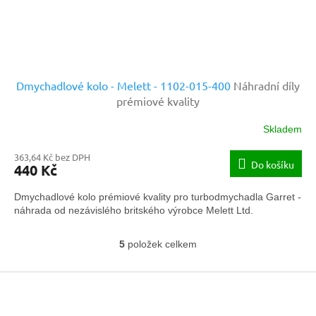
Dmychadlové kolo - Melett - 1102-015-400
Náhradní díly
prémiové kvality
Skladem
363,64 Kč bez DPH
Do košíku
440 Kč
Dmychadlové kolo prémiové kvality pro turbodmychadla Garret -
náhrada od nezávislého britského výrobce Melett Ltd.
5
položek celkem
O
v
Z
l
á
á
d
p