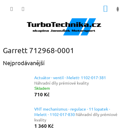
Přejít
NÁKUP
na
obsah
KOŠÍK
Garrett 712968-0001
Nejprodávanější
Actuátor - ventil - Melett- 1102-017-381
Náhradní díly prémiové kvality
Skladem
710 Kč
VNT mechanismus - regulace - 11 lopatek -
Melett - 1102-017-830
Náhradní díly prémiové
kvality
1 360 Kč