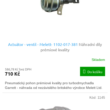
o
d
u
k
t
ů
Actuátor - ventil - Melett- 1102-017-381
Náhradní díly
prémiové kvality
Skladem
586,78 Kč bez DPH
Do košíku
710 Kč
Pneumatický pohon prémiové kvality pro turbodmychadla
Garrett - náhrada od nezávislého britského výrobce Melett Ltd.
Kód:
1145