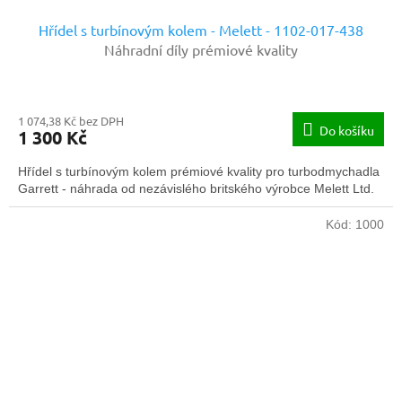
Hřídel s turbínovým kolem - Melett - 1102-017-438
Náhradní díly prémiové kvality
1 074,38 Kč bez DPH
Do košíku
1 300 Kč
Hřídel s turbínovým kolem prémiové kvality pro turbodmychadla
Garrett - náhrada od nezávislého britského výrobce Melett Ltd.
Kód:
1000