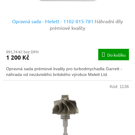
ů
Opravná sada - Melett - 1102-015-781
Náhradní díly
prémiové kvality
991,74 Kč bez DPH
Do košíku
1 200 Kč
Opravná sada prémiové kvality pro turbodmychadla Garrett -
náhrada od nezávislého britského výrobce Melett Ltd.
Kód:
1136