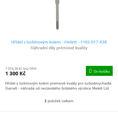
Hřídel s turbínovým kolem - Melett - 1102-017-438
Náhradní díly prémiové kvality
1 074,38 Kč bez DPH
Do košíku
1 300 Kč
Hřídel s turbínovým kolem prémiové kvality pro turbodmychadla
Garrett - náhrada od nezávislého britského výrobce Melett Ltd.
2
položek celkem
O
v
Z
l