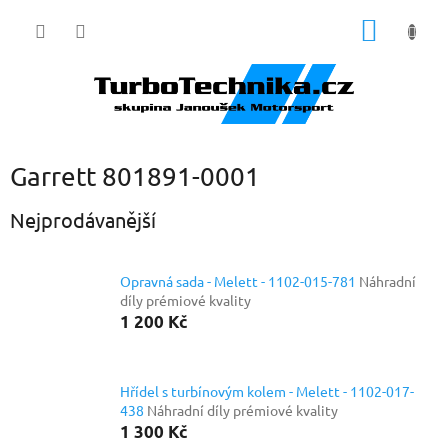
Přejít
NÁKUP
na
obsah
KOŠÍK
Garrett 801891-0001
Nejprodávanější
Opravná sada - Melett - 1102-015-781
Náhradní
díly prémiové kvality
1 200 Kč
Hřídel s turbínovým kolem - Melett - 1102-017-
438
Náhradní díly prémiové kvality
1 300 Kč