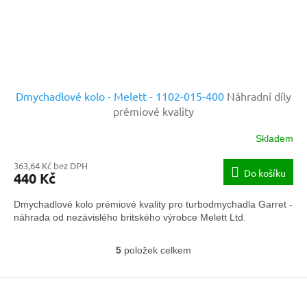
Dmychadlové kolo - Melett - 1102-015-400
Náhradní díly
prémiové kvality
Skladem
363,64 Kč bez DPH
Do košíku
440 Kč
Dmychadlové kolo prémiové kvality pro turbodmychadla Garret -
náhrada od nezávislého britského výrobce Melett Ltd.
5
položek celkem
O
v
Z
l
á
á