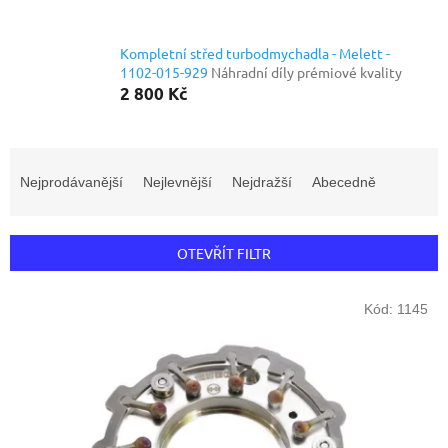
Kompletní střed turbodmychadla - Melett -
1102-015-929
Náhradní díly prémiové kvality
2 800 Kč
Ř
a
Nejprodávanější
Nejlevnější
Nejdražší
Abecedně
z
e
n
OTEVŘÍT FILTR
í
p
V
r
Kód:
1145
ý
o
p
d
i
u
s
k
p
t
r
ů