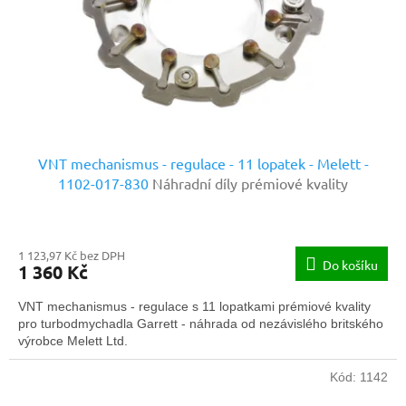
o
d
u
k
t
ů
VNT mechanismus - regulace - 11 lopatek - Melett -
1102-017-830
Náhradní díly prémiové kvality
1 123,97 Kč bez DPH
Do košíku
1 360 Kč
VNT mechanismus - regulace s 11 lopatkami prémiové kvality
pro turbodmychadla Garrett - náhrada od nezávislého britského
výrobce Melett Ltd.
Kód:
1142