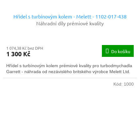
Hřídel s turbínovým kolem - Melett - 1102-017-438
Náhradní díly prémiové kvality
1 074,38 Kč bez DPH
Do košíku
1 300 Kč
Hřídel s turbínovým kolem prémiové kvality pro turbodmychadla
Garrett - náhrada od nezávislého britského výrobce Melett Ltd.
Kód:
1000