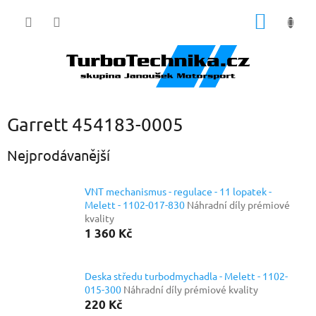
Přejít
NÁKUP
na
obsah
KOŠÍK
Garrett 454183-0005
Nejprodávanější
VNT mechanismus - regulace - 11 lopatek -
Melett - 1102-017-830
Náhradní díly prémiové
kvality
1 360 Kč
Deska středu turbodmychadla - Melett - 1102-
015-300
Náhradní díly prémiové kvality
220 Kč