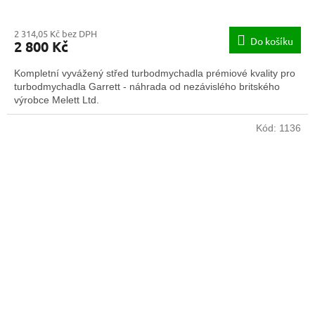
2 314,05 Kč bez DPH
Do košíku
2 800 Kč
Kompletní vyvážený střed turbodmychadla prémiové kvality pro
turbodmychadla Garrett - náhrada od nezávislého britského
výrobce Melett Ltd.
Kód:
1136