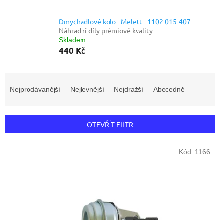
Dmychadlové kolo - Melett - 1102-015-407
Náhradní díly prémiové kvality
Skladem
440 Kč
Ř
a
Nejprodávanější
Nejlevnější
Nejdražší
Abecedně
z
e
n
OTEVŘÍT FILTR
í
p
V
r
Kód:
1166
ý
o
p
d
i
u
s
k
p
t
r
ů