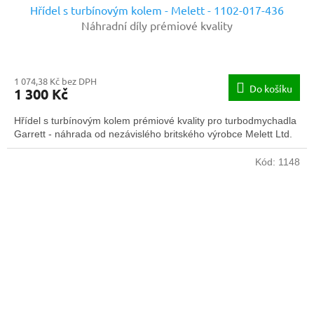
Hřídel s turbínovým kolem - Melett - 1102-017-436
Náhradní díly prémiové kvality
1 074,38 Kč bez DPH
Do košíku
1 300 Kč
Hřídel s turbínovým kolem prémiové kvality pro turbodmychadla
Garrett - náhrada od nezávislého britského výrobce Melett Ltd.
Kód:
1148