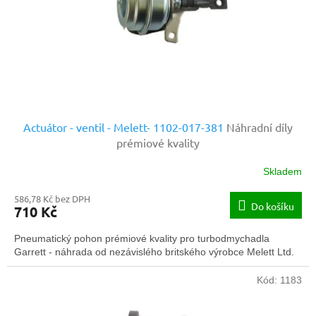
o
d
u
k
t
ů
Actuátor - ventil - Melett- 1102-017-381
Náhradní díly
prémiové kvality
Skladem
586,78 Kč bez DPH
Do košíku
710 Kč
Pneumatický pohon prémiové kvality pro turbodmychadla
Garrett - náhrada od nezávislého britského výrobce Melett Ltd.
Kód:
1183