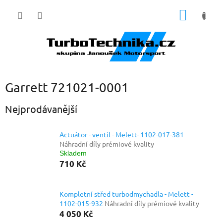
Přejít
NÁKUP
na
obsah
KOŠÍK
Garrett 721021-0001
Nejprodávanější
Actuátor - ventil - Melett- 1102-017-381
Náhradní díly prémiové kvality
Skladem
710 Kč
Kompletní střed turbodmychadla - Melett -
1102-015-932
Náhradní díly prémiové kvality
4 050 Kč