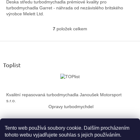
Deska středu turbodmychadla prémiové kvality pro
turbodmychadla Garret - náhrada od nezávislého britského
výrobce Melett Ltd.
7
položek celkem
O
v
Z
l
á
á
d
p
a
a
Toplist
c
t
í
í
p
r
v
Kvalitní repasovaná turbodmychadla Janoušek Motorsport
k
s.r.o.
y
Opravy turbodmychdel
v
ý
p
i
Tento web používá soubory cookie. Dalším procházením
s
tohoto webu vyjadřujete souhlas s jejich používáním.
u