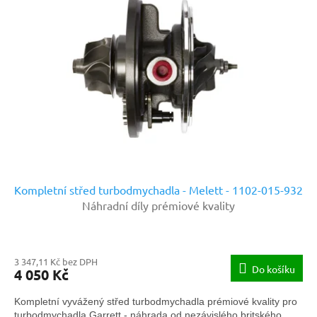
Kompletní střed turbodmychadla - Melett - 1102-015-932
Náhradní díly prémiové kvality
3 347,11 Kč bez DPH
Do košíku
4 050 Kč
Kompletní vyvážený střed turbodmychadla prémiové kvality pro
turbodmychadla Garrett - náhrada od nezávislého britského