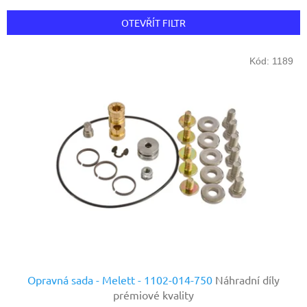
e
n
OTEVŘÍT FILTR
í
p
V
r
Kód:
1189
ý
o
p
d
i
u
s
k
p
t
r
ů
o
d
u
k
t
ů
Opravná sada - Melett - 1102-014-750
Náhradní díly
prémiové kvality