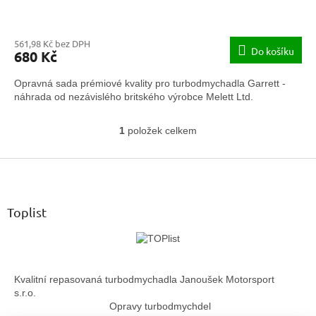
561,98 Kč bez DPH
Do košíku
680 Kč
Opravná sada prémiové kvality pro turbodmychadla Garrett -
náhrada od nezávislého britského výrobce Melett Ltd.
1
položek celkem
O
v
Z
l
á
á
d
p
a
a
Toplist
c
t
í
í
p
r
v
Kvalitní repasovaná turbodmychadla Janoušek Motorsport
k
s.r.o.
y
Opravy turbodmychdel
v