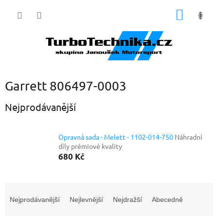
Přejít
NÁKUP
na
obsah
KOŠÍK
Garrett 806497-0003
Nejprodávanější
Opravná sada - Melett - 1102-014-750
Náhradní
díly prémiové kvality
680 Kč
Ř
a
Nejprodávanější
Nejlevnější
Nejdražší
Abecedně
z