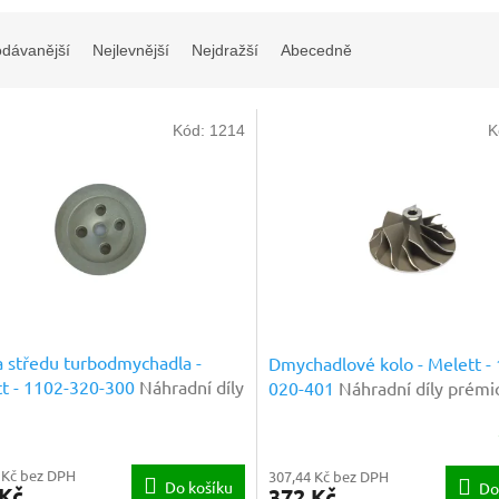
odávanější
Nejlevnější
Nejdražší
Abecedně
Kód:
1214
K
 středu turbodmychadla -
Dmychadlové kolo - Melett -
t - 1102-320-300
Náhradní díly
020-401
Náhradní díly prémi
ové kvality
kvality
 Kč bez DPH
307,44 Kč bez DPH
Do košíku
Do
 Kč
372 Kč