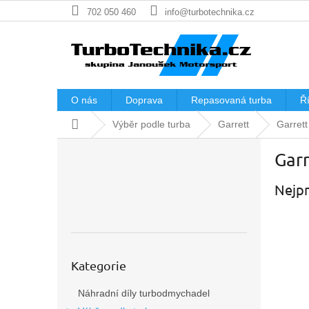
Přejít
702 050 460
info@turbotechnika.cz
na
obsah
O nás
Doprava
Repasovaná turba
Ří
Domů
Výběr podle turba
Garrett
Garret
P
Gar
o
s
Nejpr
t
r
a
n
n
Přeskočit
í
Kategorie
kategorie
p
Náhradní díly turbodmychadel
a