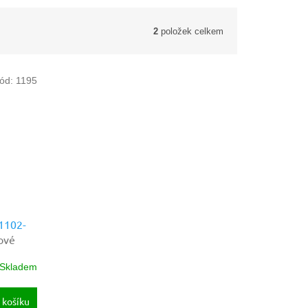
2
položek celkem
ód:
1195
 1102-
ové
Skladem
 košíku