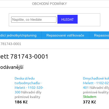
OBCHODNÍ PODMÍNKY
HLEDAT
dící jednotky/chiptuning
Repasované vstřikovače
Repasova
t 781743-0001
rett 781743-0001
odávanější
Deska středu
Dmychadlové kol
turbodmychadla -
Melett - 1102-02
Melett - 1102-320-
401
Náhradní díl
300
Náhradní díly
prémiové kvality
prémiové kvality
Skladem
186 Kč
372 Kč