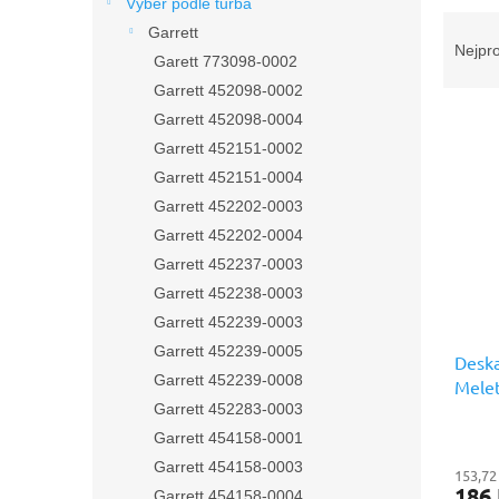
n
Výběr podle turba
Ř
e
Garrett
a
l
Nejpr
Garett 773098-0002
z
Garrett 452098-0002
e
V
n
Garrett 452098-0004
ý
í
Garrett 452151-0002
p
p
Garrett 452151-0004
i
r
Garrett 452202-0003
s
o
Garrett 452202-0004
p
d
r
u
Garrett 452237-0003
o
k
Garrett 452238-0003
d
t
Garrett 452239-0003
u
ů
Garrett 452239-0005
Deska
k
Garrett 452239-0008
Melet
t
prémi
Garrett 452283-0003
ů
Garrett 454158-0001
Garrett 454158-0003
153,72
186
Garrett 454158-0004