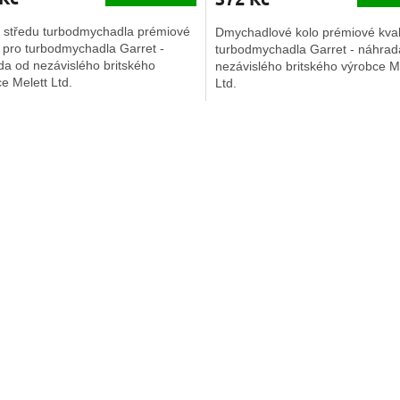
 středu turbodmychadla prémiové
Dmychadlové kolo prémiové kvali
y pro turbodmychadla Garret -
turbodmychadla Garret - náhrad
da od nezávislého britského
nezávislého britského výrobce M
e Melett Ltd.
Ltd.
O
v
l
á
d
a
c
í
p
r
v
k
y
v
ý
p
i