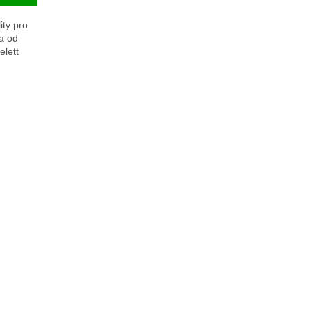
ty pro
a od
elett