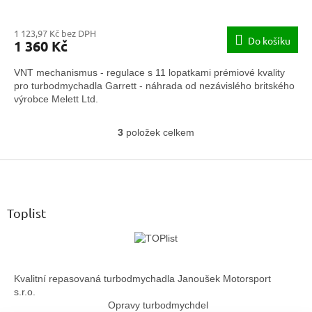
1 123,97 Kč bez DPH
Do košíku
1 360 Kč
VNT mechanismus - regulace s 11 lopatkami prémiové kvality
pro turbodmychadla Garrett - náhrada od nezávislého britského
výrobce Melett Ltd.
3
položek celkem
O
v
Z
l
á
á
d
p
a
a
Toplist
c
t
í
í
p
r
v
Kvalitní repasovaná turbodmychadla Janoušek Motorsport
k
s.r.o.
y
Opravy turbodmychdel
v