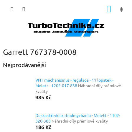
Přejít
NÁKUP
na
obsah
KOŠÍK
Garrett 767378-0008
Nejprodávanější
VNT mechanismus - regulace - 11 lopatek -
Melett - 1202-017-838
Náhradní díly prémiové
kvality
985 Kč
Deska středu turbodmychadla - Melett - 1102-
320-303
Náhradní díly prémiové kvality
186 Kč