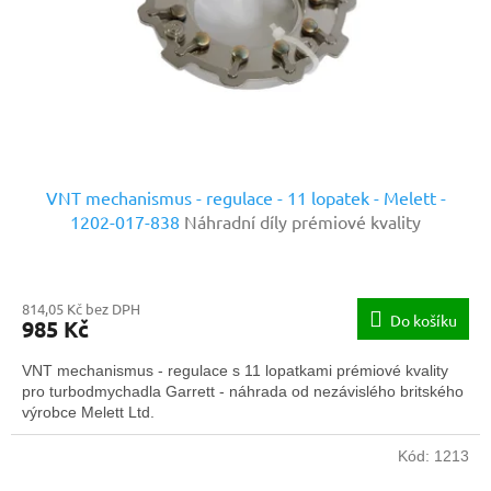
o
d
u
k
t
ů
VNT mechanismus - regulace - 11 lopatek - Melett -
1202-017-838
Náhradní díly prémiové kvality
814,05 Kč bez DPH
Do košíku
985 Kč
VNT mechanismus - regulace s 11 lopatkami prémiové kvality
pro turbodmychadla Garrett - náhrada od nezávislého britského
výrobce Melett Ltd.
Kód:
1213