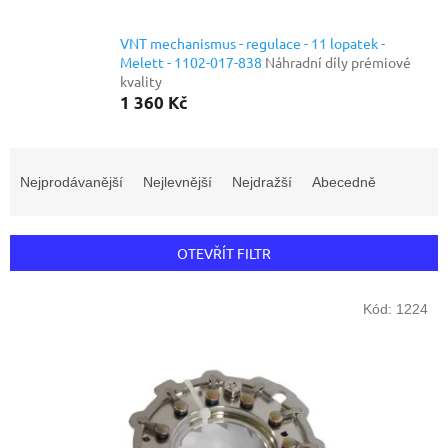
VNT mechanismus - regulace - 11 lopatek -
Melett - 1102-017-838
Náhradní díly prémiové
kvality
1 360 Kč
Ř
a
Nejprodávanější
Nejlevnější
Nejdražší
Abecedně
z
e
n
OTEVŘÍT FILTR
í
p
V
r
Kód:
1224
ý
o
p
d
i
u
s
k
p
t
r
ů