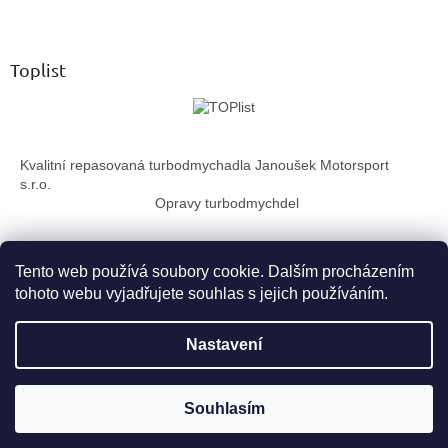
Z
l
á
á
d
p
a
a
Toplist
c
t
í
í
p
r
v
Kvalitní repasovaná turbodmychadla Janoušek Motorsport
k
s.r.o.
y
Opravy turbodmychdel
v
ý
p
i
Tento web používá soubory cookie. Dalším procházením
s
tohoto webu vyjadřujete souhlas s jejich používáním.
u
Vytvořil Shoptet
Nastavení
Copyright 2026
TurboTechnika.cz
. Všechna práva vyhrazena.
Souhlasím
Upravit nastavení cookies