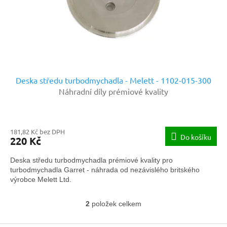
Deska středu turbodmychadla - Melett - 1102-015-300
Náhradní díly prémiové kvality
181,82 Kč bez DPH
Do košíku
220 Kč
Deska středu turbodmychadla prémiové kvality pro
turbodmychadla Garret - náhrada od nezávislého britského
výrobce Melett Ltd.
2
položek celkem
O
v