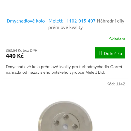
ů
Dmychadlové kolo - Melett - 1102-015-407
Náhradní díly
prémiové kvality
Skladem
363,64 Kč bez DPH
Do košíku
440 Kč
Dmychadlové kolo prémiové kvality pro turbodmychadla Garret -
náhrada od nezávislého britského výrobce Melett Ltd.
Kód:
1142