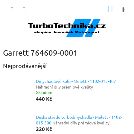
Přejít
NÁKUP
na
obsah
KOŠÍK
Garrett 764609-0001
Nejprodávanější
Dmychadlové kolo - Melett - 1102-015-407
Náhradní díly prémiové kvality
Skladem
440 Kč
Deska středu turbodmychadla - Melett - 1102-
015-300
Náhradní díly prémiové kvality
220 Kč