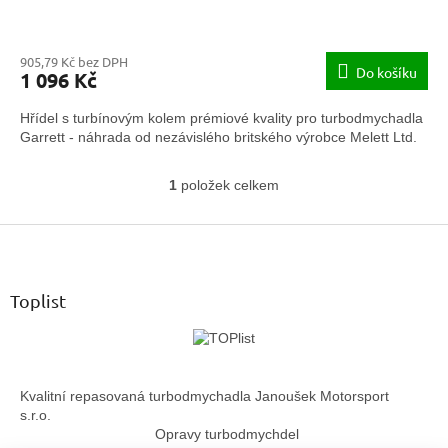
905,79 Kč bez DPH
Do košíku
1 096 Kč
Hřídel s turbínovým kolem prémiové kvality pro turbodmychadla
Garrett - náhrada od nezávislého britského výrobce Melett Ltd.
1
položek celkem
O
v
Z
l
á
á
d
p
a
a
Toplist
c
t
í
í
p
r
v
Kvalitní repasovaná turbodmychadla Janoušek Motorsport
k
s.r.o.
y
Opravy turbodmychdel
v