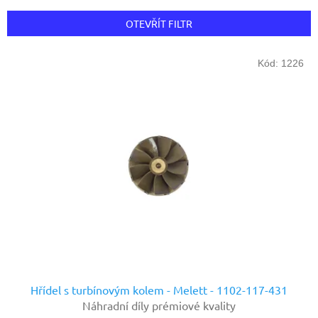
e
n
OTEVŘÍT FILTR
í
p
V
r
Kód:
1226
ý
o
p
d
i
u
s
k
p
t
r
ů
o
d
u
k
t
ů
Hřídel s turbínovým kolem - Melett - 1102-117-431
Náhradní díly prémiové kvality