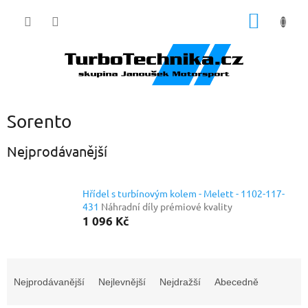
Přejít
NÁKUP
na
obsah
KOŠÍK
Sorento
Nejprodávanější
Hřídel s turbínovým kolem - Melett - 1102-117-
431
Náhradní díly prémiové kvality
1 096 Kč
Ř
a
Nejprodávanější
Nejlevnější
Nejdražší
Abecedně
z