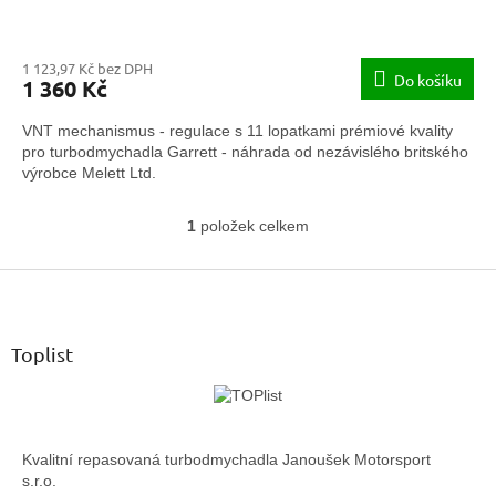
1 123,97 Kč bez DPH
Do košíku
1 360 Kč
VNT mechanismus - regulace s 11 lopatkami prémiové kvality
pro turbodmychadla Garrett - náhrada od nezávislého britského
výrobce Melett Ltd.
1
položek celkem
O
v
Z
l
á
á
d
p
a
a
Toplist
c
t
í
í
p
r
v
Kvalitní repasovaná turbodmychadla Janoušek Motorsport
k
s.r.o.
y