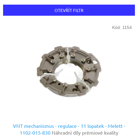
e
n
OTEVŘÍT FILTR
í
p
V
r
Kód:
1154
ý
o
p
d
i
u
s
k
p
t
r
ů
o
d
u
k
t
ů
VNT mechanismus - regulace - 11 lopatek - Melett -
1102-015-830
Náhradní díly prémiové kvality