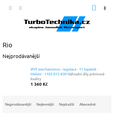
Přejít
NÁKUP
na
obsah
KOŠÍK
Rio
Nejprodávanější
VNT mechanismus - regulace - 11 lopatek -
Melett - 1102-015-830
Náhradní díly prémiové
kvality
1 360 Kč
Ř
a
Nejprodávanější
Nejlevnější
Nejdražší
Abecedně
z