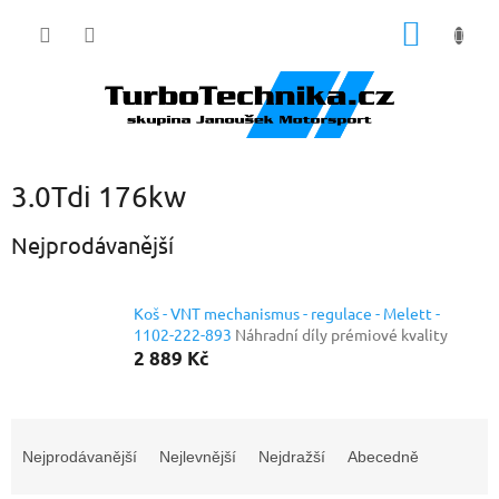
Přejít
NÁKUP
na
obsah
KOŠÍK
3.0Tdi 176kw
Nejprodávanější
Koš - VNT mechanismus - regulace - Melett -
1102-222-893
Náhradní díly prémiové kvality
2 889 Kč
Ř
a
Nejprodávanější
Nejlevnější
Nejdražší
Abecedně
z