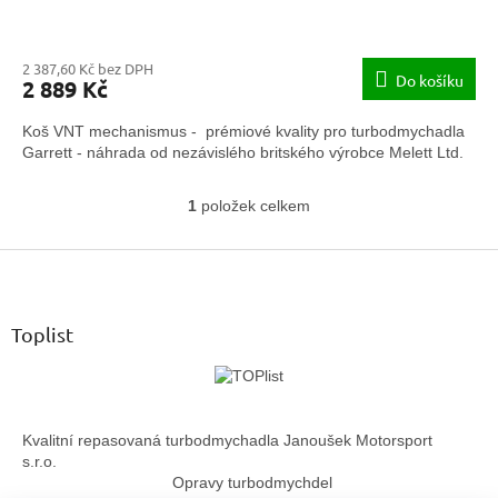
2 387,60 Kč bez DPH
Do košíku
2 889 Kč
Koš VNT mechanismus - prémiové kvality pro turbodmychadla
Garrett - náhrada od nezávislého britského výrobce Melett Ltd.
1
položek celkem
O
v
Z
l
á
á
d
p
a
a
Toplist
c
t
í
í
p
r
v
Kvalitní repasovaná turbodmychadla Janoušek Motorsport
k
s.r.o.
y
Opravy turbodmychdel
v