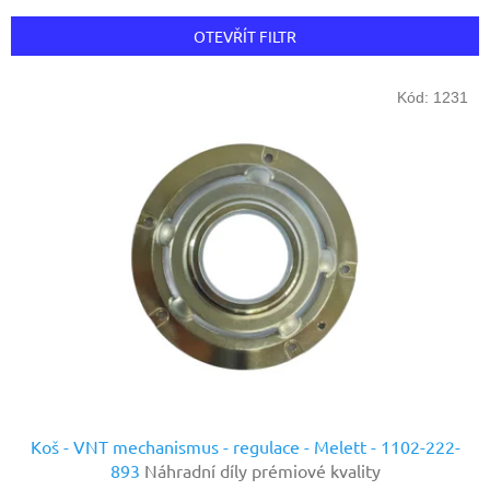
e
n
OTEVŘÍT FILTR
í
p
V
r
Kód:
1231
ý
o
p
d
i
u
s
k
p
t
r
ů
o
d
u
k
t
ů
Koš - VNT mechanismus - regulace - Melett - 1102-222-
893
Náhradní díly prémiové kvality