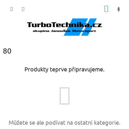
Přejít
NÁKUP
na
obsah
KOŠÍK
80
Produkty teprve připravujeme.
Můžete se ale podívat na ostatní kategorie.