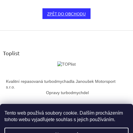
ZPĚT DO OBCHODU
Z
á
p
a
Toplist
t
í
Kvalitní repasovaná turbodmychadla Janoušek Motorsport
s.r.o.
Opravy turbodmychdel
Tento web používá soubory cookie. Dalším procházením
tohoto webu vyjadřujete souhlas s jejich používáním.
Vytvořil Shoptet